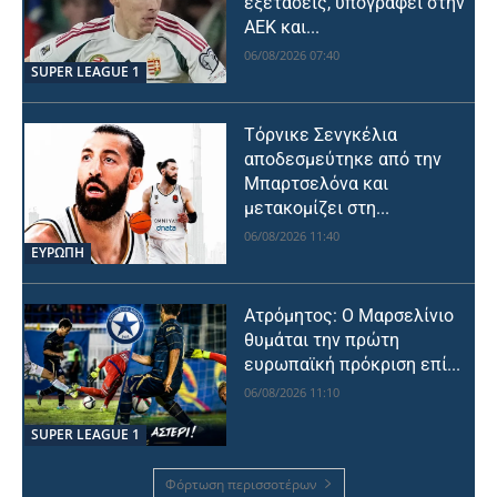
εξετάσεις, υπογράφει στην
ΑΕΚ και...
06/08/2026 07:40
SUPER LEAGUE 1
Τόρνικε Σενγκέλια
αποδεσμεύτηκε από την
Μπαρτσελόνα και
μετακομίζει στη...
06/08/2026 11:40
ΕΥΡΩΠΗ
Ατρόμητος: Ο Μαρσελίνιο
θυμάται την πρώτη
ευρωπαϊκή πρόκριση επί...
06/08/2026 11:10
SUPER LEAGUE 1
Φόρτωση περισσοτέρων