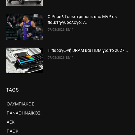
Ο Ράσελ Γουέστμπρουκ από MVP σε
παίκτη-γυρολόγο: 7...
07/08/2026 18:11
Η παραγωγή DRAM και HBM για το 2027...
07/08/2026 18:11
TAGS
ΟΛΥΜΠΙΑΚΌΣ
ΠΑΝΑΘΗΝΑΪΚΌΣ
ΑΕΚ
ΠΑΟΚ