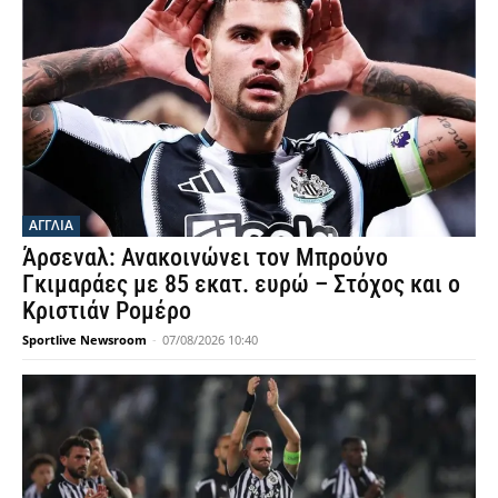
ΑΓΓΛΙΑ
Άρσεναλ: Ανακοινώνει τον Μπρούνο
Γκιμαράες με 85 εκατ. ευρώ – Στόχος και ο
Κριστιάν Ρομέρο
Sportlive Newsroom
-
07/08/2026 10:40