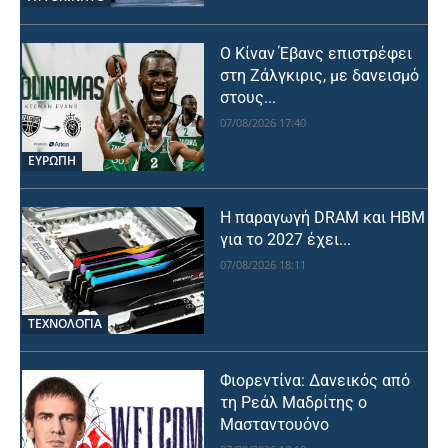
Ο Κίναν Έβανς επιστρέφει
στη Ζάλγκιρις, με δανεισμό
στους...
07/08/2026 17:40
ΕΥΡΩΠΗ
Η παραγωγή DRAM και HBM
για το 2027 έχει...
07/08/2026 18:11
ΤΕΧΝΟΛΟΓΙΑ
Φιορεντίνα: Δανεικός από
τη Ρεάλ Μαδρίτης ο
Μασταντουόνο