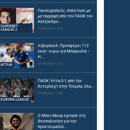
Πανσερραϊκός: Απέκτησε με
μεταγραφή από τον ΠΑΟΚ τον
Αλέξανδρο...
SUPERBET
07/08/2026 13:40
LEAGUE 2
Λίβερπουλ: Προσφέρει 112
εκατ. ευρώ για Μπαρκολά –
Η...
07/08/2026 17:10
ΑΓΓΛΙΑ
ΠΑΟΚ: Ήττα 0-1 από την
Άντερλεχτ στην Τούμπα, όλα...
07/08/2026 10:40
EUROPA LEAGUE
Ο Μπεν Μουρ έφτασε στη
Θεσσαλονίκη για την
προετοιμασία...