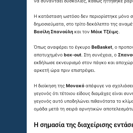
να συναντάει δυσκολίες, καθώς ηττήθηκε βαρι
Η κατάσταση ωστόσο δεν περιορίστηκε μόνο 
δημοσιεύματα, στο τρίτο δεκάλεπτο της ανα
Βασίλη Σπανούλη
και τον
Μάικ Τζέιμς
.
Όπως αναφέρει το έγκυρο
BeBasket
, ο προπο
αποτυχημένο
box-out
. Στη συνέχεια, ο
Σπανο
εκδήλωσε εκνευρισμό στον πάγκο και αποχώ
αρκετή ώρα πριν επιστρέψει.
Η διοίκηση της
Μονακό
απέφυγε να σχολιάσει
γεγονός ότι τέτοιου είδους διαμάχες είναι συ
γεγονός αυτό υποδηλώνει πιθανότατα το κλίμ
ομάδα μετά τη σειρά αρνητικών αποτελεσμάτω
Η σημασία της διαχείρισης εντά