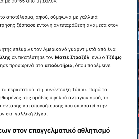
ά με 90-65 από τη Σαλόν.
στο αποτέλεσμα, αφού, σύμφωνα με γαλλικά
μέτρησης ξέσπασε έντονη αντιπαράθεση ανάμεσα στον
νητής επέκρινε τον Αμερικανό γκαρντ μετά από ένα
ύλης
αντικατέστησε τον
Ματιέ Στραζέλ
, ενώ ο
Τζέιμς
ρησε προσωρινά στα
αποδυτήρια
, όπου παρέμεινε
 το περιστατικό στη συνέντευξη Τύπου. Παρά το
νηθισμένες στις ομάδες υψηλού ανταγωνισμού, το
α έντασης και απογοήτευσης που επικρατεί στην
ν στη γαλλική λίγκα.
σεων στον επαγγελματικό αθλητισμό