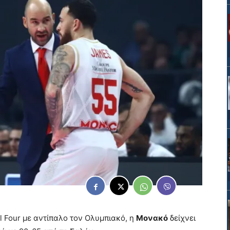
al Four με αντίπαλο τον Ολυμπιακό, η
Μονακό
δείχνει