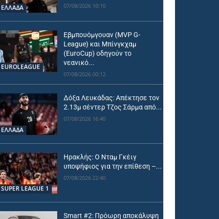
07/08/2026 10:10
ΕΛΛΑΔΑ
Εβμπουόμγουαν (MVP G-
League) και Μπίνγκχαμ
(EuroCup) οδηγούν το
νεανικό...
EUROLEAGUE
07/08/2026 00:12
Δόξα Λευκάδας: Απέκτησε τον
2.13μ σέντερ Τζος Σάρμα από...
07/08/2026 16:40
ΕΛΛΑΔΑ
Ηρακλής: Ο Νταμ Γκέιγ
υποψήφιος για την επίθεση –...
07/08/2026 22:40
SUPER LEAGUE 1
Smart #2: Πρόωρη αποκάλυψη