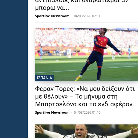
αντιπάλους και αναρωτιέμαι αν
μπορώ να...
Sportlive Newsroom
-
04/08/2026 02:11
ΙΣΠΑΝΙΑ
Φεράν Τόρες: «Να μου δείξουν ότι
με θέλουν» – Το μήνυμα στη
Μπαρτσελόνα και το ενδιαφέρον...
Sportlive Newsroom
-
04/08/2026 01:10