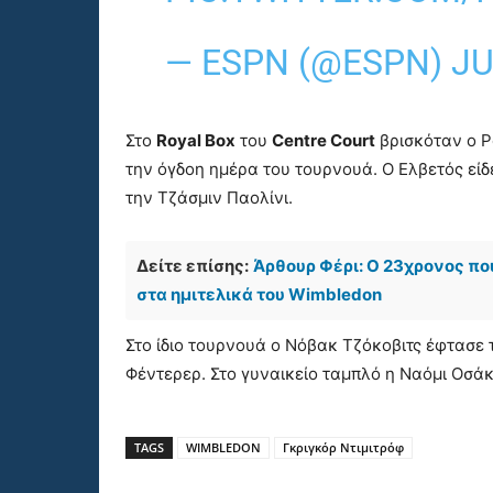
— ESPN (@ESPN)
JU
Στο
Royal Box
του
Centre Court
βρισκόταν ο Ρ
την όγδοη ημέρα του τουρνουά. Ο Ελβετός εί
την Τζάσμιν Παολίνι.
Δείτε επίσης:
Άρθουρ Φέρι: Ο 23χρονος που
στα ημιτελικά του Wimbledon
Στο ίδιο τουρνουά ο Νόβακ Τζόκοβιτς έφτασε τ
Φέντερερ. Στο γυναικείο ταμπλό η Ναόμι Οσάκ
TAGS
WIMBLEDON
Γκριγκόρ Ντιμιτρόφ