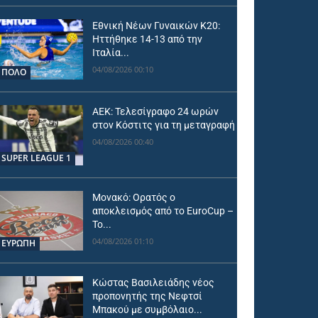
Εθνική Νέων Γυναικών Κ20:
Ηττήθηκε 14-13 από την
Ιταλία...
04/08/2026 00:10
ΠΟΛΟ
ΑΕΚ: Τελεσίγραφο 24 ωρών
στον Κόστιτς για τη μεταγραφή
04/08/2026 00:40
SUPER LEAGUE 1
Μονακό: Ορατός ο
αποκλεισμός από το EuroCup –
Το...
04/08/2026 01:10
ΕΥΡΩΠΗ
Κώστας Βασιλειάδης νέος
προπονητής της Νεφτσί
Μπακού με συμβόλαιο...