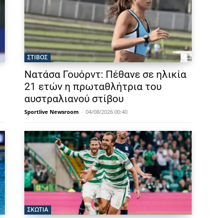
ΣΤΙΒΟΣ
Νατάσα Γουόρντ: Πέθανε σε ηλικία
21 ετών η πρωταθλήτρια του
αυστραλιανού στίβου
Sportlive Newsroom
-
04/08/2026 00:40
ΣΚΩΤΙΑ