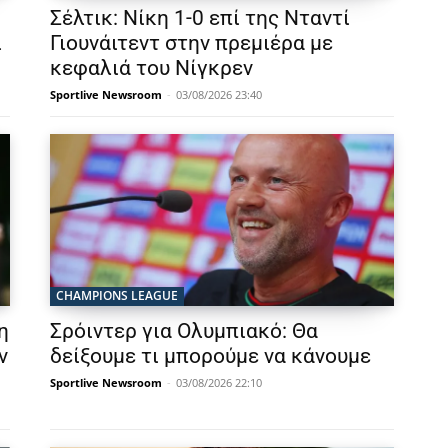
Σέλτικ: Νίκη 1-0 επί της Νταντί
ι
Γιουνάιτεντ στην πρεμιέρα με
κεφαλιά του Νίγκρεν
Sportlive Newsroom
-
03/08/2026 23:40
CHAMPIONS LEAGUE
η
Σρόιντερ για Ολυμπιακό: Θα
ν
δείξουμε τι μπορούμε να κάνουμε
Sportlive Newsroom
-
03/08/2026 22:10