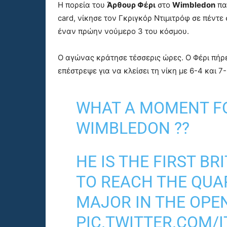
Η πορεία του
Άρθουρ Φέρι
στο
Wimbledon
παί
card, νίκησε τον Γκριγκόρ Ντιμιτρόφ σε πέντε
έναν πρώην νούμερο 3 του κόσμου.
Ο αγώνας κράτησε τέσσερις ώρες. Ο Φέρι πήρε
επέστρεψε για να κλείσει τη νίκη με 6-4 και 7
WHAT A MOMENT FO
WIMBLEDON ??
HE IS THE FIRST BR
TO REACH THE QUA
MAJOR IN THE OPEN
PIC.TWITTER.COM