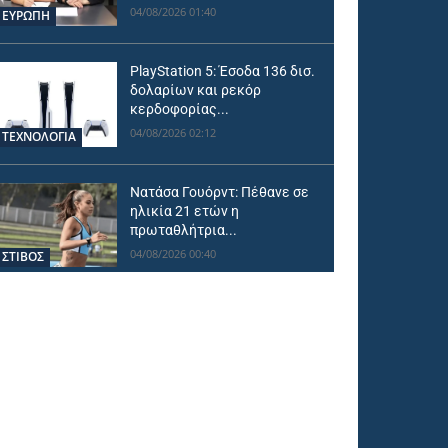
04/08/2026 01:40
ΕΥΡΩΠΗ
PlayStation 5: Έσοδα 136 δισ.
δολαρίων και ρεκόρ
κερδοφορίας...
04/08/2026 02:12
ΤΕΧΝΟΛΟΓΙΑ
Νατάσα Γουόρντ: Πέθανε σε
ηλικία 21 ετών η
πρωταθλήτρια...
04/08/2026 00:40
ΣΤΙΒΟΣ