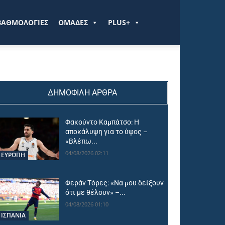
ΒΑΘΜΟΛΟΓΙΕΣ
ΟΜΑΔΕΣ
PLUS+
ΔΗΜΟΦΙΛΗ ΑΡΘΡΑ
Φακούντο Καμπάτσο: Η
αποκάλυψη για το ύψος –
«Βλέπω...
04/08/2026 02:11
ΕΥΡΩΠΗ
Φεράν Τόρες: «Να μου δείξουν
ότι με θέλουν» –...
04/08/2026 01:10
ΙΣΠΑΝΙΑ