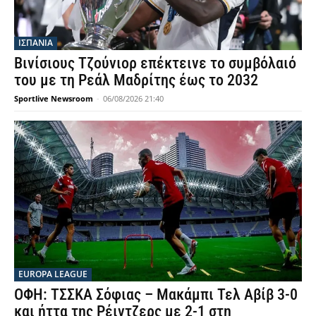
ΙΣΠΑΝΙΑ
Βινίσιους Τζούνιορ επέκτεινε το συμβόλαιό
του με τη Ρεάλ Μαδρίτης έως το 2032
Sportlive Newsroom
-
06/08/2026 21:40
EUROPA LEAGUE
ΟΦΗ: ΤΣΣΚΑ Σόφιας – Μακάμπι Τελ Αβίβ 3-0
και ήττα της Ρέιντζερς με 2-1 στη