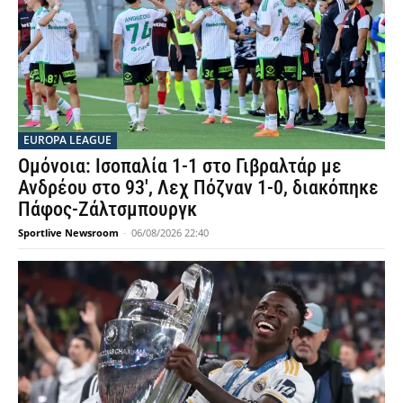
EUROPA LEAGUE
Ομόνοια: Ισοπαλία 1-1 στο Γιβραλτάρ με
Ανδρέου στο 93′, Λεχ Πόζναν 1-0, διακόπηκε
Πάφος-Ζάλτσμπουργκ
Sportlive Newsroom
-
06/08/2026 22:40