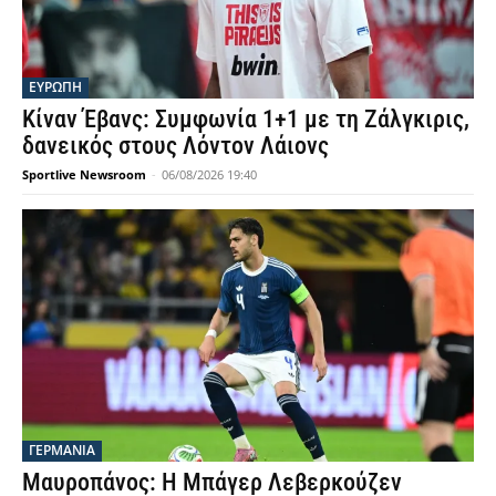
ΕΥΡΩΠΗ
Κίναν Έβανς: Συμφωνία 1+1 με τη Ζάλγκιρις,
δανεικός στους Λόντον Λάιονς
Sportlive Newsroom
-
06/08/2026 19:40
ΓΕΡΜΑΝΙΑ
Μαυροπάνος: Η Μπάγερ Λεβερκούζεν