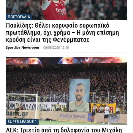
ΠΟΡΤΟΓΑΛΙΑ
Παυλίδης: Θέλει κορυφαίο ευρωπαϊκό
πρωτάθλημα, όχι χρήμα – Η μόνη επίσημη
κρούση είναι της Φενέρμπατσε
Sportlive Newsroom
-
08/08/2026 13:10
SUPER LEAGUE 1
ΑΕΚ: Τριετία από τη δολοφονία του Μιχάλη