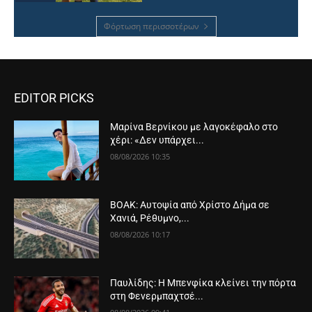
Φόρτωση περισσοτέρων
EDITOR PICKS
Μαρίνα Βερνίκου με λαγοκέφαλο στο
χέρι: «Δεν υπάρχει...
08/08/2026 10:35
ΒΟΑΚ: Αυτοψία από Χρίστο Δήμα σε
Χανιά, Ρέθυμνο,...
08/08/2026 10:17
Παυλίδης: Η Μπενφίκα κλείνει την πόρτα
στη Φενερμπαχτσέ...