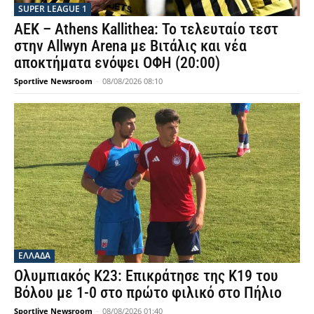
SUPER LEAGUE 1
ΑΕΚ – Athens Kallithea: Το τελευταίο τεστ
στην Allwyn Arena με Βιτάλις και νέα
αποκτήματα ενόψει ΟΦΗ (20:00)
Sportlive Newsroom
-
08/08/2026 08:10
ΕΛΛΑΔΑ
Ολυμπιακός Κ23: Επικράτησε της Κ19 του
Βόλου με 1-0 στο πρώτο φιλικό στο Πήλιο
Sportlive Newsroom
-
08/08/2026 01:40