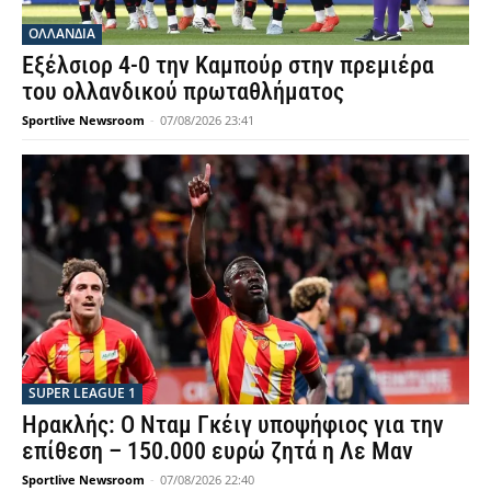
OΛΛΑΝΔΊΑ
Εξέλσιορ 4-0 την Καμπούρ στην πρεμιέρα
του ολλανδικού πρωταθλήματος
Sportlive Newsroom
-
07/08/2026 23:41
SUPER LEAGUE 1
Ηρακλής: Ο Νταμ Γκέιγ υποψήφιος για την
επίθεση – 150.000 ευρώ ζητά η Λε Μαν
Sportlive Newsroom
-
07/08/2026 22:40