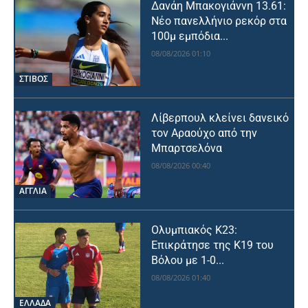
Δανάη Μπακογιάννη 13.61:
Νέο πανελλήνιο ρεκόρ στα
100μ εμπόδια...
08/08/2026 01:10
ΣΤΙΒΟΣ
Λίβερπουλ κλείνει δανεικό
τον Αραούχο από την
Μπαρτσελόνα
08/08/2026 00:40
ΑΓΓΛΙΑ
Ολυμπιακός Κ23:
Επικράτησε της Κ19 του
Βόλου με 1-0...
08/08/2026 01:40
ΕΛΛΑΔΑ