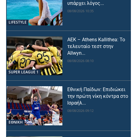
υπάρχει λόγος...
08/08/2026 10:35
LIFESTYLE
ΑΕΚ – Athens Kallithea: Το
τελευταίο τεστ στην
Allwyn...
08/08/2026 08:10
SUPER LEAGUE 1
Εθνική Παίδων: Επιδιώκει
την πρώτη νίκη κόντρα στο
Ισραήλ...
08/08/2026 09:12
ΕΘΝΙΚΉ