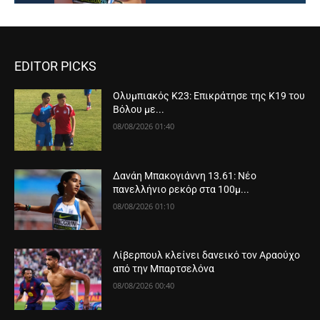
EDITOR PICKS
Ολυμπιακός Κ23: Επικράτησε της Κ19 του
Βόλου με...
08/08/2026 01:40
Δανάη Μπακογιάννη 13.61: Νέο
πανελλήνιο ρεκόρ στα 100μ...
08/08/2026 01:10
Λίβερπουλ κλείνει δανεικό τον Αραούχο
από την Μπαρτσελόνα
08/08/2026 00:40