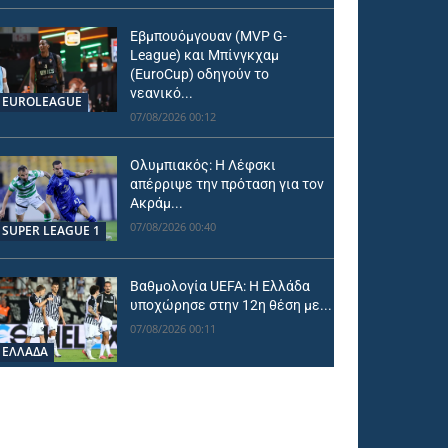
Εβμπουόμγουαν (MVP G-
League) και Μπίνγκχαμ
(EuroCup) οδηγούν το
νεανικό...
EUROLEAGUE
07/08/2026 00:12
Ολυμπιακός: Η Λέφσκι
απέρριψε την πρόταση για τον
Ακράμ...
07/08/2026 00:40
SUPER LEAGUE 1
Βαθμολογία UEFA: Η Ελλάδα
υποχώρησε στην 12η θέση με...
07/08/2026 00:11
ΕΛΛΑΔΑ