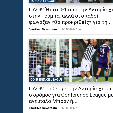
EUROPA LEAGUE
ΠΑΟΚ: Ήττα 0-1 από την Άντερλεχ
στην Τούμπα, αλλά οι οπαδοί
φώναξαν «θα προκριθείς» για τη...
Sportlive Newsroom
-
06/08/2026 23:40
CONFERENCE LEAGUE
ΠΑΟΚ: Το 0-1 με την Άντερλεχτ κα
ο δρόμος για Conference League μ
αντίπαλο Μπραν ή...
Sportlive Newsroom
-
06/08/2026 23:10