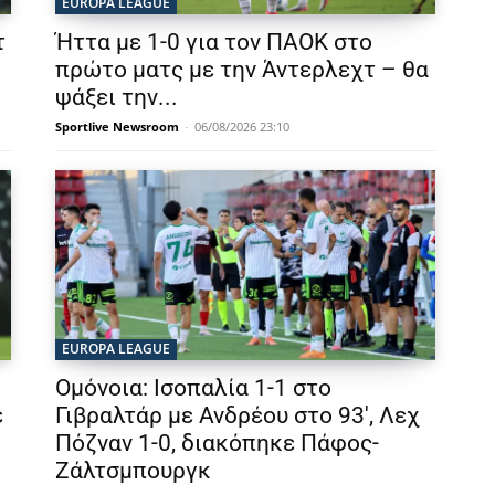
EUROPA LEAGUE
τ
Ήττα με 1-0 για τον ΠΑΟΚ στο
πρώτο ματς με την Άντερλεχτ – θα
ψάξει την...
Sportlive Newsroom
-
06/08/2026 23:10
EUROPA LEAGUE
ι
Ομόνοια: Ισοπαλία 1-1 στο
ε
Γιβραλτάρ με Ανδρέου στο 93′, Λεχ
Πόζναν 1-0, διακόπηκε Πάφος-
Ζάλτσμπουργκ