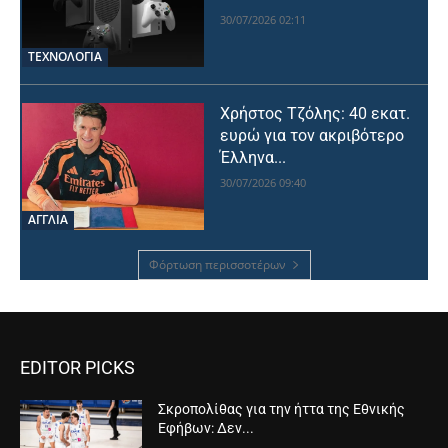
30/07/2026 02:11
ΤΕΧΝΟΛΟΓΙΑ
Χρήστος Τζόλης: 40 εκατ.
ευρώ για τον ακριβότερο
Έλληνα...
30/07/2026 09:40
ΑΓΓΛΙΑ
Φόρτωση περισσοτέρων
EDITOR PICKS
Σκροπολίθας για την ήττα της Εθνικής
Εφήβων: Δεν...