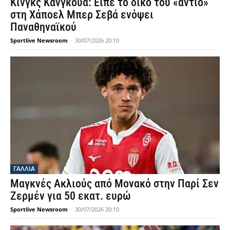
Κινγκς Κάνγκουα: Είπε το δικό του «αντίο»
στη Χάποελ Μπερ Σεβά ενόψει
Παναθηναϊκού
Sportlive Newsroom
-
30/07/2026 20:10
ΓΑΛΛΙΑ
Μαγκνές Ακλιούς από Μονακό στην Παρί Σεν
Ζερμέν για 50 εκατ. ευρώ
Sportlive Newsroom
-
30/07/2026 20:10