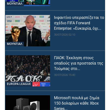
ΜΟΥΝΤΙΆΛ
Ινφαντίνο υπερασπίζεται το
σχέδιο FIFA Forward
Enterprise: «Ευκαιρία, όχι...
30/07/2026 02:10
ΜΟΥΝΤΙΆΛ
ΠΑΟΚ: Έκκληση στους
οπαδούς για προστασία της
Τούμπας στο...
30/07/2026 15:40
EUROPA LEAGUE
Microsoft πουλά με ζημία
150 δολαρίων κάθε Xbox
Series...