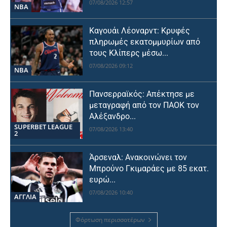
07/08/2026 12:57
NBA
Καγουάι Λέοναρντ: Κρυφές
πληρωμές εκατομμυρίων από
τους Κλίπερς μέσω...
07/08/2026 09:12
NBA
Πανσερραϊκός: Απέκτησε με
μεταγραφή από τον ΠΑΟΚ τον
Αλέξανδρο...
SUPERBET LEAGUE
07/08/2026 13:40
2
Άρσεναλ: Ανακοινώνει τον
Μπρούνο Γκιμαράες με 85 εκατ.
ευρώ...
07/08/2026 10:40
ΑΓΓΛΙΑ
Φόρτωση περισσοτέρων