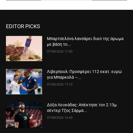
EDITOR PICKS
Μπαρτσελόνα λανσάρει δικό της άρωμα
με βάση το...
07/08/2026 17:40
Λίβερπουλ: Προσφέρει 112 εκατ. ευρώ
για Μπαρκολά –...
07/08/2026 17:10
Δόξα Λευκάδας: Απέκτησε τον 2.13μ
σέντερ Τζος Σάρμα...
07/08/2026 16:40