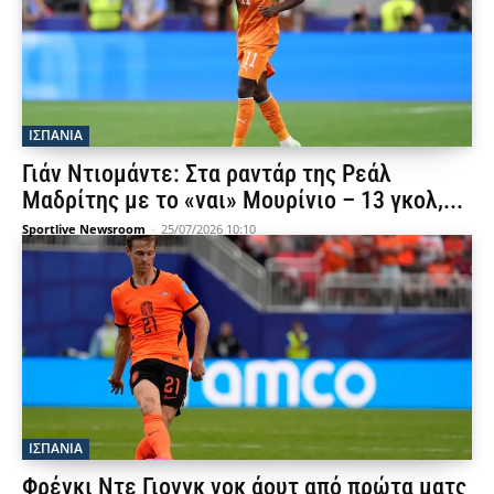
ΙΣΠΑΝΙΑ
Γιάν Ντιομάντε: Στα ραντάρ της Ρεάλ
Μαδρίτης με το «ναι» Μουρίνιο – 13 γκολ,...
Sportlive Newsroom
-
25/07/2026 10:10
ΙΣΠΑΝΙΑ
Φρένκι Ντε Γιονγκ νοκ άουτ από πρώτα ματς