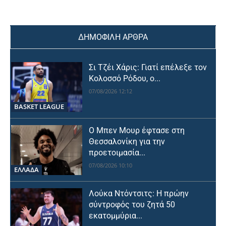
ΔΗΜΟΦΙΛΗ ΑΡΘΡΑ
Σι Τζέι Χάρις: Γιατί επέλεξε τον
Κολοσσό Ρόδου, ο...
07/08/2026 12:12
BASKET LEAGUE
Ο Μπεν Μουρ έφτασε στη
Θεσσαλονίκη για την
προετοιμασία...
07/08/2026 10:10
ΕΛΛΑΔΑ
Λούκα Ντόντσιτς: Η πρώην
σύντροφός του ζητά 50
εκατομμύρια...