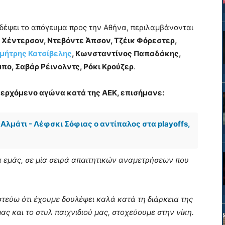
ξιδέψει το απόγευμα προς την Αθήνα, περιλαμβάνονται
 Χέντερσον, Ντεβόντε Άπσον, Τζέικ Φόρεστερ,
μήτρης Κατσίβελης
, Κωνσταντίνος Παπαδάκης,
ο, Σαβάρ Ρέινολντς, Ρόκι Κρούζερ
.
ν ερχόμενο αγώνα κατά της ΑΕΚ, επισήμανε:
Αλμάτι - Λέφσκι Σόφιας ο αντίπαλος στα playoffs,
ια εμάς, σε μία σειρά απαιτητικών αναμετρήσεων που
ιστεύω ότι έχουμε δουλέψει καλά κατά τη διάρκεια της
ς και το στυλ παιχνιδιού μας, στοχεύουμε στην νίκη.