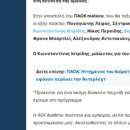
στη σύνθεση της ομάδας.
Στην αποστολή του
ΠΑΟΚ mateco
, που θα τα
οι εξής παίκτες:
Παναγιώτης Λέφας, Σέντρικ
Κωνσταντίνος Ιατρίδης
, Νίκος Περσίδης,
Δη
Φρανκ Μπάρτλεϊ, Αλέξανδρος Αντετοκούνμπ
Ο Κωνσταντίνος Ιατρίδης, μιλώντας για το
Δείτε επίσης:
ΠΑΟΚ: Ηττημένος του Καϊράτ 
εφόσον περάσει την Άντερλεχτ
“Πρόκειται για ένα ακόμη δύσκολο παιχνίδι γ
έχουμε στο πρόγραμμα.
Η ΑΕΚ διαθέτει ποιότητα και εμπειρία, αλλά π
προετοιμασίας μας. Ακολουθώντας το πλάνο μα