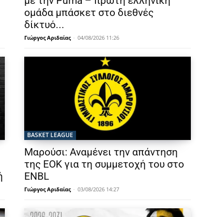
με την Puma – πρώτη ελληνική
ομάδα μπάσκετ στο διεθνές
δίκτυό...
Γιώργος Αριδαίας
-
04/08/2026 11:26
BASKET LEAGUE
Μαρούσι: Αναμένει την απάντηση
της ΕΟΚ για τη συμμετοχή του στο
ή
ENBL
Γιώργος Αριδαίας
-
03/08/2026 14:27