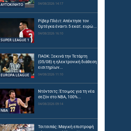
04/08/2026 14:17
ΑΥΤΟΚΙΝΗΤΟ
Ρίβερ Πλέιτ: Απέκτησε τον
Ορτέγκα έναντι 5 εκατ. ευρώ...
04/08/2026 16:10
SUPER LEAGUE 1
ΠΑΟΚ: Ξεκινά την Τετάρτη
(05/08) η ηλεκτρονική διάθεση
εισιτηρίων...
04/08/2026 11:10
EUROPA LEAGUE
Ντόντσιτς: Έτοιμος για τη νέα
σεζόν στο ΝΒΑ, 100%...
04/08/2026 09:14
NBA
Τσιτσιπάς: Μαγική επιστροφή