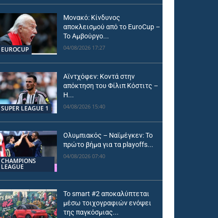
Μονακό: Κίνδυνος
αποκλεισμού από το EuroCup –
Το Αμβούργο...
04/08/2026 17:27
EUROCUP
Αϊντχόφεν: Κοντά στην
απόκτηση του Φίλιπ Κόστιτς –
Η...
04/08/2026 15:40
SUPER LEAGUE 1
Ολυμπιακός – Ναϊμέγκεν: Το
πρώτο βήμα για τα playoffs...
04/08/2026 07:40
CHAMPIONS
LEAGUE
Το smart #2 αποκαλύπτεται
μέσω τοιχογραφιών ενόψει
της παγκόσμιας...