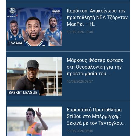
Καρδίτσα: Ανακοίνωσε τον
πρωταθλητή NBA Τζόρνταν
ΜακΡέι – Η...
10/08/2026 10:40
ΕΛΛΑΔΑ
Μάρκους Φόστερ έφτασε
στη Θεσσαλονίκη για την
προετοιμασία του...
10/08/2026 09:57
BASKET LEAGUE
Ευρωπαϊκό Πρωτάθλημα
Στίβου στο Μπέρμιγχαμ:
Ξεκινά με τον Τεντόγλου...
10/08/2026 08:40