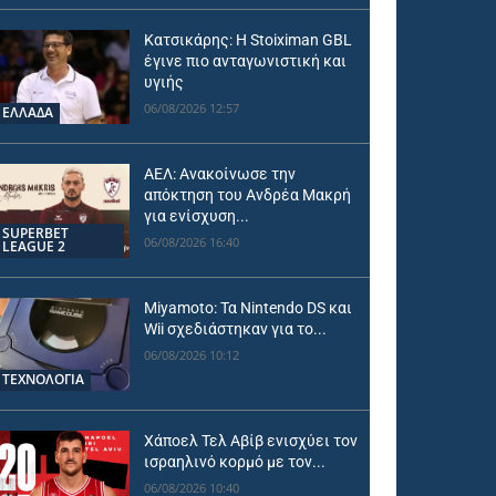
Κατσικάρης: Η Stoiximan GBL
έγινε πιο ανταγωνιστική και
υγιής
06/08/2026 12:57
ΕΛΛΑΔΑ
ΑΕΛ: Ανακοίνωσε την
απόκτηση του Ανδρέα Μακρή
για ενίσχυση...
SUPERBET
06/08/2026 16:40
LEAGUE 2
Miyamoto: Τα Nintendo DS και
Wii σχεδιάστηκαν για το...
06/08/2026 10:12
ΤΕΧΝΟΛΟΓΙΑ
Χάποελ Τελ Αβίβ ενισχύει τον
ισραηλινό κορμό με τον...
06/08/2026 10:40