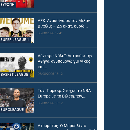
ΕΥΡΩΠΗ
ΑΕΚ: Ανακοίνωσε τον Μιλάν
Βιτάλις – 2,5 εκατ. ευρώ...
06/08/2026 12:41
SUPER LEAGUE 1
Λάντερς Νόλεϊ: Λατρεύω την
Αθήνα, ανυπομονώ για νίκες
και...
06/08/2026 18:12
BASKET LEAGUE
Τόνι Πάρκερ: Στόχος το NBA
Europe με τη Βιλερμπάν,...
06/08/2026 18:12
EUROLEAGUE
Ατρόμητος: Ο Μαρσελίνιο