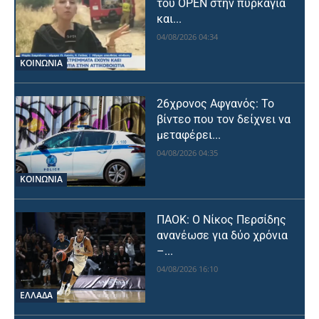
του OPEN στην πυρκαγιά
και...
04/08/2026 04:34
ΚΟΙΝΩΝΙΑ
26χρονος Αφγανός: Το
βίντεο που τον δείχνει να
μεταφέρει...
04/08/2026 04:35
ΚΟΙΝΩΝΙΑ
ΠΑΟΚ: Ο Νίκος Περσίδης
ανανέωσε για δύο χρόνια
–...
04/08/2026 16:10
ΕΛΛΑΔΑ