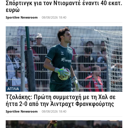
Σπόρτινγκ για τον Ντιομαντέ έναντι 40 εκατ.
ευρώ
Sportlive Newsroom
-
08/08/2026 18:40
ΑΓΓΛΙΑ
Τζολάκης: Πρώτη συμμετοχή με τη Χαλ σε
ήττα 2-0 από την Άιντραχτ Φρανκφούρτης
Sportlive Newsroom
-
08/08/2026 18:40