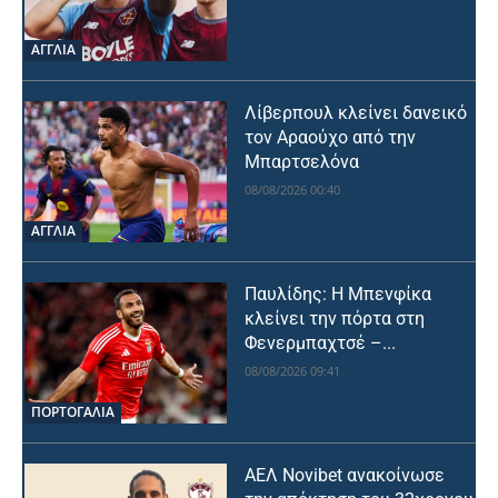
ΑΓΓΛΙΑ
Λίβερπουλ κλείνει δανεικό
τον Αραούχο από την
Μπαρτσελόνα
08/08/2026 00:40
ΑΓΓΛΙΑ
Παυλίδης: Η Μπενφίκα
κλείνει την πόρτα στη
Φενερμπαχτσέ –...
08/08/2026 09:41
ΠΟΡΤΟΓΑΛΙΑ
ΑΕΛ Novibet ανακοίνωσε