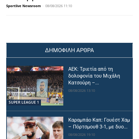
Sportlive Newsroom
-
08/08/2026 11:10
ΔΗΜΟΦΙΛΗ ΑΡΘΡΑ
ΑΕΚ: Τριετία από τη
δολοφονία του Μιχάλη
Κατσούρη –...
08/08/2026 13:10
SUPER LEAGUE 1
Καραμπάο Καπ: Γουέστ Χαμ
– Πόρτσμουθ 3-1, με δυο...
08/08/2026 19:10