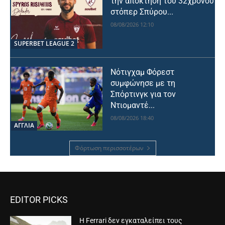
την απόκτηση του 32χρονου
στόπερ Σπύρου...
08/08/2026 12:10
SUPERBET LEAGUE 2
Νότιγχαμ Φόρεστ
συμφώνησε με τη
Σπόρτινγκ για τον
Ντιομαντέ...
08/08/2026 18:40
ΑΓΓΛΙΑ
Φόρτωση περισσοτέρων
EDITOR PICKS
Η Ferrari δεν εγκαταλείπει τους