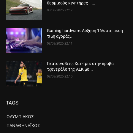
θερμικούς κινητήρες –...
08/08/2026 22:17
Gaming hardware: Αύξηση 16% στη μέση
τιμή αγοράς...
08/08/2026 22:11
Γκατσίνοβιτς: Χατ-τρικ στην πρόβα
τζενεράλε της ΑΕΚ με...
08/08/2026 22:10
TAGS
ΟΛΥΜΠΙΑΚΌΣ
ΠΑΝΑΘΗΝΑΪΚΌΣ