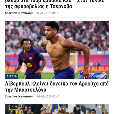
ρεκόρ στα 100μ εμπόδια Κ20 – Στον τελικό
της σφυροβολίας η Τσερνόβα
Sportlive Newsroom
-
08/08/2026 01:10
ΑΓΓΛΙΑ
Λίβερπουλ κλείνει δανεικό τον Αραούχο από
την Μπαρτσελόνα
Sportlive Newsroom
-
08/08/2026 00:40