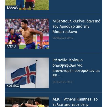
ΕΛΛΑΔΑ
Λίβερπουλ κλείνει δανεικό
τον Αραούχο από την
Μπαρτσελόνα
08/08/2026 00:40
ΑΓΓΛΙΑ
Ισλανδία: Κρίσιμο
δημοψήφισμα για
επανέναρξη συνομιλιών με
ΕΕ –...
08/08/2026 08:35
ΚΟΣΜΟΣ
ΑΕΚ – Athens Kallithea: Το
τελευταίο τεστ στην