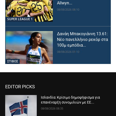
Allwyn...
08/08/2026 08:10
SUPER LEAGUE 1
Δανάη Μπακογιάννη 13.61:
Νέο πανελλήνιο ρεκόρ στα
100μ εμπόδια...
08/08/2026 01:10
ΣΤΙΒΟΣ
EDITOR PICKS
Ισλανδία: Κρίσιμο δημοψήφισμα για
επανέναρξη συνομιλιών με ΕΕ...
08/08/2026 08:35