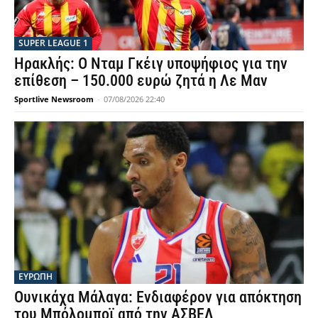
SUPER LEAGUE 1
Ηρακλής: Ο Νταμ Γκέιγ υποψήφιος για την
επίθεση – 150.000 ευρώ ζητά η Λε Μαν
Sportlive Newsroom
-
07/08/2026 22:40
ΕΥΡΩΠΗ
Ουνικάχα Μάλαγα: Ενδιαφέρον για απόκτηση
του Μπόλομποϊ από την ΑΣΒΕΛ