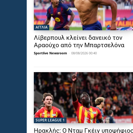
ΑΓΓΛΙΑ
Λίβερπουλ κλείνει δανεικό τον
Αραούχο από την Μπαρτσελόνα
Sportlive Newsroom
-
08/08/2026 00:40
SUPER LEAGUE 1
Ηρακλής: Ο Νταμ Γκέιγ υποψήφιο