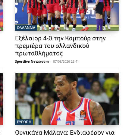
OΛΛΑΝΔΊΑ
Εξέλσιορ 4-0 την Καμπούρ στην
πρεμιέρα του ολλανδικού
πρωταθλήματος
Sportlive Newsroom
-
07/08/2026 23:41
ΕΥΡΩΠΗ
ς
Ουνικάχα Μάλαγα: Ενδιαφέρον για