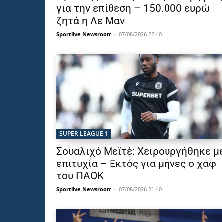
για την επίθεση – 150.000 ευρώ
ζητά η Λε Μαν
Sportlive Newsroom
-
07/08/2026 22:40
SUPER LEAGUE 1
Σουαλιχό Μεϊτέ: Χειρουργήθηκε μ
επιτυχία – Εκτός για μήνες ο χαφ
του ΠΑΟΚ
Sportlive Newsroom
-
07/08/2026 21:40