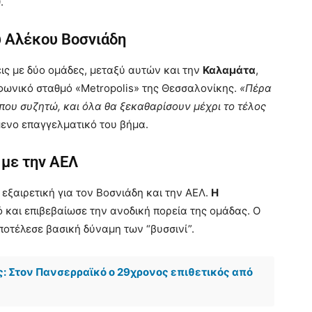
.
υ Αλέκου Βοσνιάδη
ις με δύο ομάδες, μεταξύ αυτών και την
Καλαμάτα
,
φωνικό σταθμό «Metropolis» της Θεσσαλονίκης.
«Πέρα
που συζητώ, και όλα θα ξεκαθαρίσουν μέχρι το τέλος
όμενο επαγγελματικό του βήμα.
 με την ΑΕΛ
εξαιρετική για τον Βοσνιάδη και την ΑΕΛ.
Η
ό και επιβεβαίωσε την ανοδική πορεία της ομάδας. Ο
ποτέλεσε βασική δύναμη των “βυσσινί”.
 Στον Πανσερραϊκό ο 29χρονος επιθετικός από