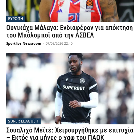
ΕΥΡΩΠΗ
Ουνικάχα Μάλαγα: Ενδιαφέρον για απόκτηση
του Μπόλομποϊ από την ΑΣΒΕΛ
Sportlive Newsroom
-
07/08/2026 22:40
SUPER LEAGUE 1
Σουαλιχό Μεϊτέ: Χειρουργήθηκε με επιτυχία
– Εκτός για μήνες ο χαφ του ΠΑΟΚ