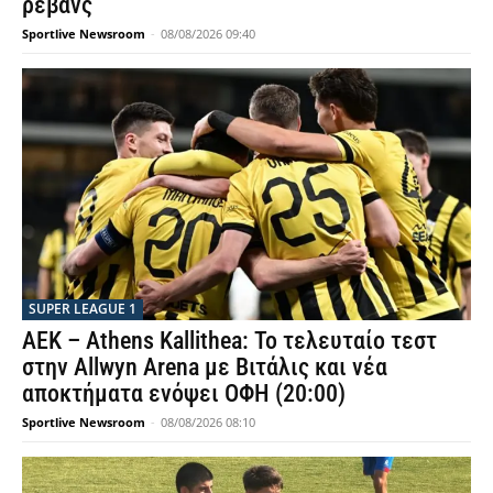
ρεβάνς
Sportlive Newsroom
-
08/08/2026 09:40
SUPER LEAGUE 1
ΑΕΚ – Athens Kallithea: Το τελευταίο τεστ
στην Allwyn Arena με Βιτάλις και νέα
αποκτήματα ενόψει ΟΦΗ (20:00)
Sportlive Newsroom
-
08/08/2026 08:10