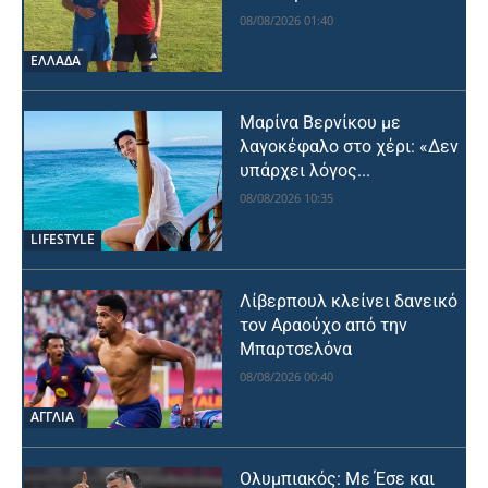
08/08/2026 01:40
ΕΛΛΑΔΑ
Μαρίνα Βερνίκου με
λαγοκέφαλο στο χέρι: «Δεν
υπάρχει λόγος...
08/08/2026 10:35
LIFESTYLE
Λίβερπουλ κλείνει δανεικό
τον Αραούχο από την
Μπαρτσελόνα
08/08/2026 00:40
ΑΓΓΛΙΑ
Ολυμπιακός: Με Έσε και