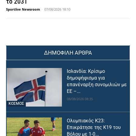
το 2031
Sportlive Newsroom
-
07/08/2026 18:10
ΔΗΜΟΦΙΛΗ ΑΡΘΡΑ
Ισλανδία: Κρίσιμο
δημοψήφισμα για
επανέναρξη συνομιλιών με
ΕΕ –...
08/08/2026 08:35
ΚΟΣΜΟΣ
Ολυμπιακός Κ23:
Επικράτησε της Κ19 του
Βόλου με 1-0...