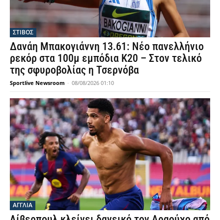
ΣΤΙΒΟΣ
Δανάη Μπακογιάννη 13.61: Νέο πανελλήνιο
ρεκόρ στα 100μ εμπόδια Κ20 – Στον τελικό
της σφυροβολίας η Τσερνόβα
Sportlive Newsroom
-
08/08/2026 01:10
ΑΓΓΛΙΑ
Λίβερπουλ κλείνει δανεικό τον Αραούχο από