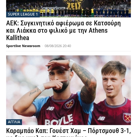
SUPER LEAGUE 1
ΑΕΚ: Συγκινητικό αφιέρωμα σε Κατσούρη
και Λιάκκα στο φιλικό με την Athens
Kallithea
Sportlive Newsroom
-
08/08/2026 20:40
ΑΓΓΛΙΑ
Καραμπάο Καπ: Γουέστ Χαμ – Πόρτσμουθ 3-1,