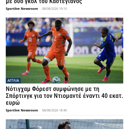
με δυο γκολ του Καστεγιάνος
Sportlive Newsroom
-
08/08/2026 19:10
ΑΓΓΛΙΑ
Νότιγχαμ Φόρεστ συμφώνησε με τη
Σπόρτινγκ για τον Ντιομαντέ έναντι 40 εκατ.
ευρώ
Sportlive Newsroom
-
08/08/2026 18:40