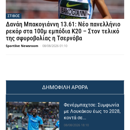
ΣΤΙΒΟΣ
Δανάη Μπακογιάννη 13.61: Νέο πανελλήνιο
ρεκόρ στα 100μ εμπόδια Κ20 – Στον τελικό
της σφυροβολίας η Τσερνόβα
Sportlive Newsroom
-
08/08/2026 01:10
ΔΗΜΟΦΙΛΗ ΑΡΘΡΑ
Φενέρμπαχτσε: Συμφωνία
με Λουκάκου έως το 2028,
κοντά σε...
08/08/2026 18:10