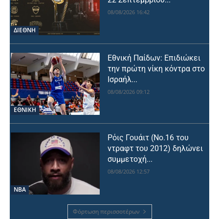
08/08/2026 16:42
ΔΙΕΘΝΗ
Εθνική Παίδων: Επιδιώκει
την πρώτη νίκη κόντρα στο
Ισραήλ...
08/08/2026 09:12
ΕΘΝΙΚΉ
Ρόις Γουάιτ (Νο.16 του
ντραφτ του 2012) δηλώνει
συμμετοχή...
08/08/2026 12:57
NBA
Φόρτωση περισσοτέρων