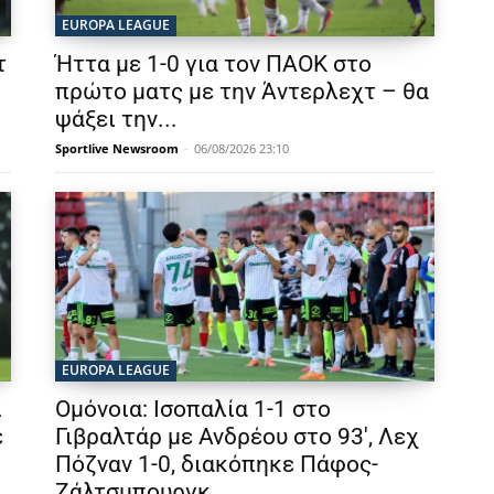
EUROPA LEAGUE
τ
Ήττα με 1-0 για τον ΠΑΟΚ στο
πρώτο ματς με την Άντερλεχτ – θα
ψάξει την...
Sportlive Newsroom
-
06/08/2026 23:10
EUROPA LEAGUE
ι
Ομόνοια: Ισοπαλία 1-1 στο
ε
Γιβραλτάρ με Ανδρέου στο 93′, Λεχ
Πόζναν 1-0, διακόπηκε Πάφος-
Ζάλτσμπουργκ