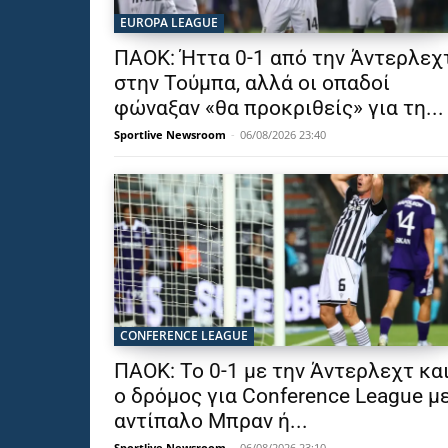
EUROPA LEAGUE
ΠΑΟΚ: Ήττα 0-1 από την Άντερλεχ
στην Τούμπα, αλλά οι οπαδοί
φώναξαν «θα προκριθείς» για τη...
Sportlive Newsroom
-
06/08/2026 23:40
CONFERENCE LEAGUE
ΠΑΟΚ: Το 0-1 με την Άντερλεχτ κα
ο δρόμος για Conference League μ
αντίπαλο Μπραν ή...
Sportlive Newsroom
-
06/08/2026 23:10