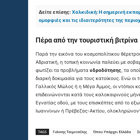
Δείτε επίσης:
Χαλκιδική: Η σημερινή εκπο
ομορφιές και τις ιδιαιτερότητες της περιο
Πέρα από την τουριστική βιτρίνα
Παρά την εικόνα του κοσμοπολίτικου θέρετρου
Αδριατική, η τοπική κοινωνία παλεύει με σο
φωτίζει τα προβλήματα
υδροδότησης
, τα οπ
διαρκή δοκιμασία για τους κατοίκους. Ενώ οι
Γαλλικός Μώλος ή η Μέγα Άμμος, οι ντόπιοι κ
επιδεινώνονται κατά τους καλοκαιρινούς μήνε
Εγνατίας οδού, με τους επισκέπτες από το ε
Ιωαννίνων ή Πρέβεζας-Ακτίου, ολοκληρώνοντα
TAGS
Γιάννης Τσιμιτσέλης
Όπου Υπάρχει Ελλάδα
Σ