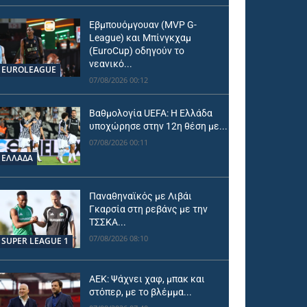
Εβμπουόμγουαν (MVP G-
League) και Μπίνγκχαμ
(EuroCup) οδηγούν το
νεανικό...
EUROLEAGUE
07/08/2026 00:12
Βαθμολογία UEFA: Η Ελλάδα
υποχώρησε στην 12η θέση με...
07/08/2026 00:11
ΕΛΛΑΔΑ
Παναθηναϊκός με Λιβάι
Γκαρσία στη ρεβάνς με την
ΤΣΣΚΑ...
07/08/2026 08:10
SUPER LEAGUE 1
ΑΕΚ: Ψάχνει χαφ, μπακ και
στόπερ, με το βλέμμα...