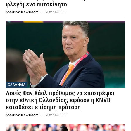
φλεγόμενο αυτοκίνητο
Sportlive Newsroom
-
03/08/2026 11:11
OΛΛΑΝΔΊΑ
Λουίς Φαν Χάαλ πρόθυμος να επιστρέψει
στην εθνική Ολλανδίας, εφόσον η KNVB
καταθέσει επίσημη πρόταση
Sportlive Newsroom
-
03/08/2026 11:11