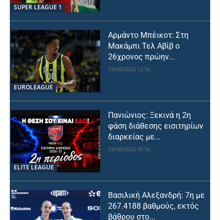
SUPER LEAGUE 1
Αρμάντο Μπέικοτ: Στη
Μακάμπι Τελ Αβίβ ο
26χρονος πρώην...
03/08/2026 12:56
EUROLEAGUE
Πανιώνιος: Ξεκινά η 2η
φάση διάθεσης εισιτηρίων
διαρκείας με...
03/08/2026 09:56
ELITE LEAGUE
Βασιλική Αλεξανδρή: 7η με
267.4188 βαθμούς, εκτός
βάθρου στο...