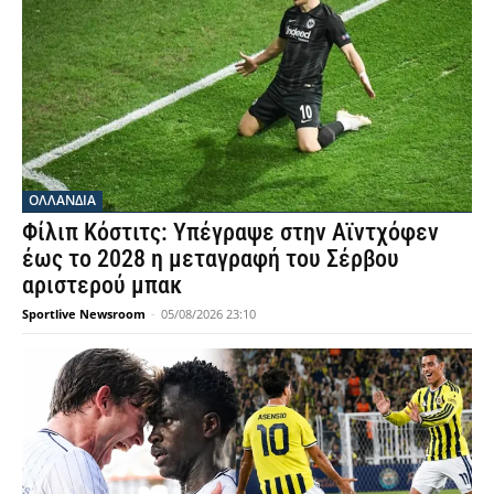
OΛΛΑΝΔΊΑ
Φίλιπ Κόστιτς: Υπέγραψε στην Αϊντχόφεν
έως το 2028 η μεταγραφή του Σέρβου
αριστερού μπακ
Sportlive Newsroom
-
05/08/2026 23:10