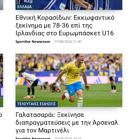
ΕΛΛΑΔΑ
Εθνική Κορασίδων: Εκκωφαντικό
ξεκίνημα με 78-36 επί της
Ιρλανδίας στο Ευρωμπάσκετ U16
Sportlive Newsroom
-
07/08/2026 21:40
ΤΕΛΕΥΤΑΙΕΣ ΕΙΔΗΣΕΙΣ
ρ
Γαλατασαράι: Ξεκίνησε
διαπραγματεύσεις με την Άρσεναλ
για τον Μαρτινέλι
Sportlive Newsroom
-
07/08/2026 20:10