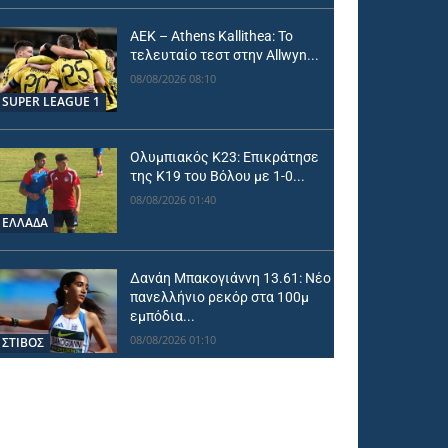
ΑΕΚ – Athens Kallithea: Το
τελευταίο τεστ στην Allwyn...
08/08/2026 08:10
SUPER LEAGUE 1
Ολυμπιακός Κ23: Επικράτησε
της Κ19 του Βόλου με 1-0...
08/08/2026 01:40
ΕΛΛΑΔΑ
Δανάη Μπακογιάννη 13.61: Νέο
πανελλήνιο ρεκόρ στα 100μ
εμπόδια...
08/08/2026 01:10
ΣΤΙΒΟΣ