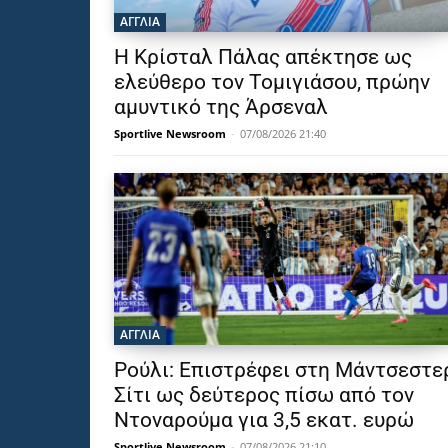
ΑΓΓΛΙΑ
Η Κρίσταλ Πάλας απέκτησε ως
ελεύθερο τον Τομιγιάσου, πρώην
αμυντικό της Άρσεναλ
Sportlive Newsroom
-
07/08/2026 21:40
ΑΓΓΛΙΑ
Ρούλι: Επιστρέφει στη Μάντσεστε
Σίτι ως δεύτερος πίσω από τον
Ντοναρούμα για 3,5 εκατ. ευρώ
Sportlive Newsroom
-
07/08/2026 21:10