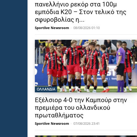
πανελλήνιο ρεκόρ στα 100μ
εμπόδια Κ20 – Στον τελικό της
σφυροβολίας η...
Sportlive Newsroom
-
08/08/2026 01:10
OΛΛΑΝΔΊΑ
Εξέλσιορ 4-0 την Καμπούρ στην
πρεμιέρα του ολλανδικού
πρωταθλήματος
Sportlive Newsroom
-
07/08/2026 23:41