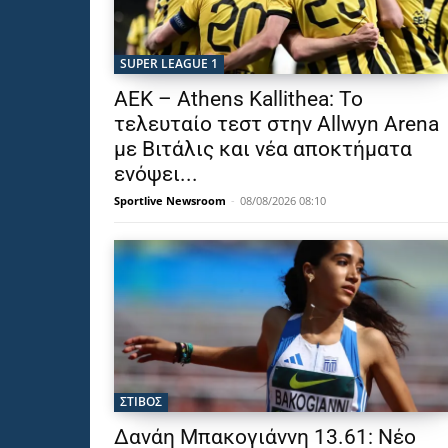
SUPER LEAGUE 1
ΑΕΚ – Athens Kallithea: Το
τελευταίο τεστ στην Allwyn Arena
με Βιτάλις και νέα αποκτήματα
ενόψει...
Sportlive Newsroom
-
08/08/2026 08:10
ΣΤΙΒΟΣ
Δανάη Μπακογιάννη 13.61: Νέο