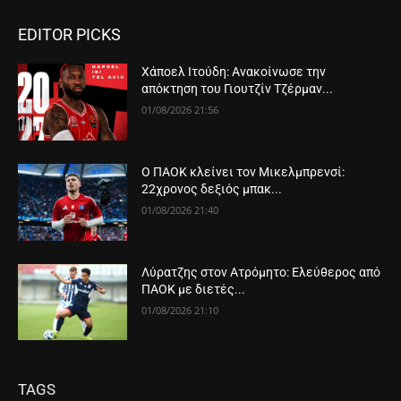
EDITOR PICKS
Χάποελ Ιτούδη: Ανακοίνωσε την
απόκτηση του Γιουτζίν Τζέρμαν...
01/08/2026 21:56
Ο ΠΑΟΚ κλείνει τον Μικελμπρενσί:
22χρονος δεξιός μπακ...
01/08/2026 21:40
Λύρατζης στον Ατρόμητο: Ελεύθερος από
ΠΑΟΚ με διετές...
01/08/2026 21:10
TAGS