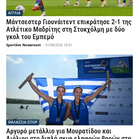
ΑΓΓΛΙΑ
Μάντσεστερ Γιουνάιτεντ επικράτησε 2-1 της
Ατλέτικο Μαδρίτης στη Στοκχόλμη με δύο
γκολ του Εμπεμό
Sportlive Newsroom
-
01/08/2026 18:41
ΘΑΛΆΣΣΙΑ ΣΠΟΡ
Αργυρό μετάλλιο για Μουρατίδου και
Λιόλιου στο διπλό σκιφ ελαφρών βαρών στο