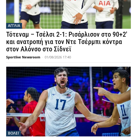
ΑΓΓΛΙΑ
Τότεναμ – Τσέλσι 2-1: Ρισάρλισον στο 90+2′
και ανατροπή για τον Ντε Τσέρμπι κόντρα
στον Αλόνσο στο Σίδνεϊ
Sportlive Newsroom
-
01/08/2026 17:40
ΒΟΛΕΪ