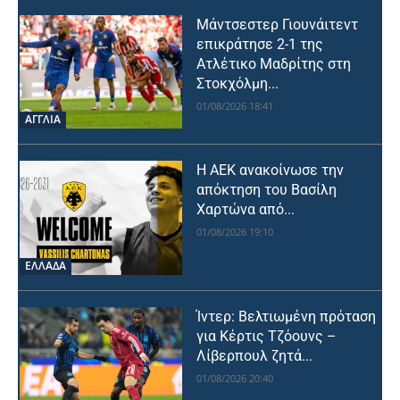
Μάντσεστερ Γιουνάιτεντ
επικράτησε 2-1 της
Ατλέτικο Μαδρίτης στη
Στοκχόλμη...
01/08/2026 18:41
ΑΓΓΛΙΑ
Η ΑΕΚ ανακοίνωσε την
απόκτηση του Βασίλη
Χαρτώνα από...
01/08/2026 19:10
ΕΛΛΑΔΑ
Ίντερ: Βελτιωμένη πρόταση
για Κέρτις Τζόουνς –
Λίβερπουλ ζητά...
01/08/2026 20:40