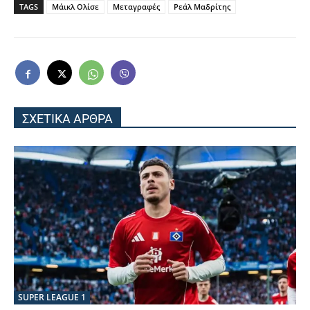
TAGS
Μάικλ Ολίσε
Μεταγραφές
Ρεάλ Μαδρίτης
ΣΧΕΤΙΚΑ ΑΡΘΡΑ
SUPER LEAGUE 1