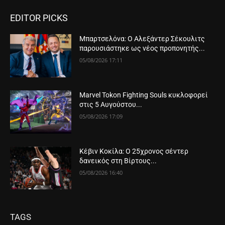
EDITOR PICKS
Μπαρτσελόνα: Ο Αλεξάντερ Σέκουλιτς
παρουσιάστηκε ως νέος προπονητής...
05/08/2026 17:11
Marvel Tokon Fighting Souls κυκλοφορεί
στις 5 Αυγούστου...
05/08/2026 17:09
Κέβιν Κοκίλα: Ο 25χρονος σέντερ
δανεικός στη Βίρτους...
05/08/2026 16:40
TAGS