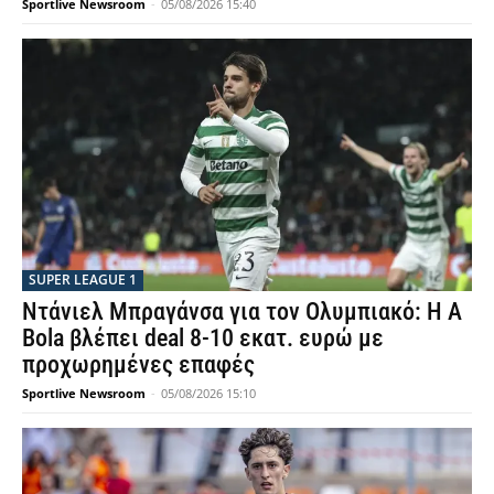
Sportlive Newsroom
-
05/08/2026 15:40
SUPER LEAGUE 1
Ντάνιελ Μπραγάνσα για τον Ολυμπιακό: Η A
Bola βλέπει deal 8-10 εκατ. ευρώ με
προχωρημένες επαφές
Sportlive Newsroom
-
05/08/2026 15:10