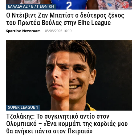
ΕΛΛΆΔΑ Α2 / Β / Γ ΕΘΝΙΚΉ
Ο Ντέιβιντ Ζαν Μπατίστ ο δεύτερος ξένος
του Πρωτέα Βούλας στην Elite League
Sportlive Newsroom
-
05/08/2026 16:10
SUPER LEAGUE 1
Τζολάκης: Το συγκινητικό αντίο στον
Ολυμπιακό – «Ένα κομμάτι της καρδιάς μου
θα ανήκει πάντα στον Πειραιά»