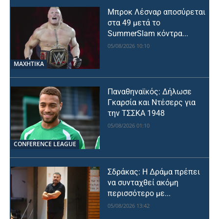
Μπροκ Λέσναρ αποσύρεται
στα 49 μετά το
SummerSlam κόντρα...
05/08/2026 10:10
ΜΑΧΗΤΙΚΑ
Παναθηναϊκός: Δήλωσε
Γκαρσία και Ντέσερς για
την ΤΣΣΚΑ 1948
05/08/2026 01:10
CONFERENCE LEAGUE
Σδράκας: Η Δράμα πρέπει
να συνταχθεί ακόμη
περισσότερο με...
05/08/2026 13:42