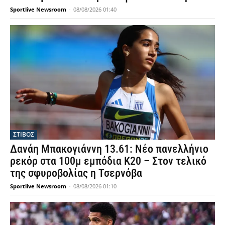
Sportlive Newsroom
-
08/08/2026 01:40
ΣΤΙΒΟΣ
Δανάη Μπακογιάννη 13.61: Νέο πανελλήνιο
ρεκόρ στα 100μ εμπόδια Κ20 – Στον τελικό
της σφυροβολίας η Τσερνόβα
Sportlive Newsroom
-
08/08/2026 01:10