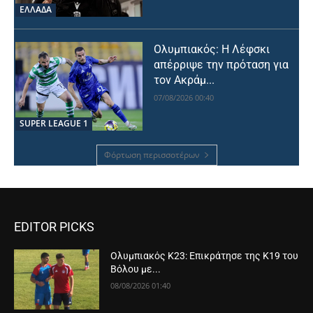
ΕΛΛΑΔΑ
Ολυμπιακός: Η Λέφσκι
απέρριψε την πρόταση για
τον Ακράμ...
07/08/2026 00:40
SUPER LEAGUE 1
Φόρτωση περισσοτέρων
EDITOR PICKS
Ολυμπιακός Κ23: Επικράτησε της Κ19 του
Βόλου με...
08/08/2026 01:40