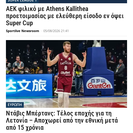
SUPER LEAGUE 1
AEK φιλικό με Athens Kallithea
προετοιμασίας με ελεύθερη είσοδο εν όψει
Super Cup
Sportlive Newsroom
-
05/08/2026 21:41
ΕΥΡΩΠΗ
Ντάβις Μπέρτανς: Τέλος εποχής για τη
Λετονία – Αποχωρεί από την εθνική μετά
από 15 χρόνια