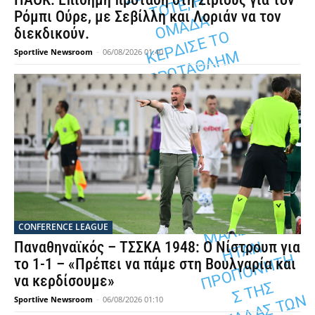
Η
Ρόμπι Ούρε, με Σεβίλλη και Λοριάν να τον
Α
διεκδικούν.
Ο
Sportlive Newsroom
-
06/08/2026 01:40
Κ
Μ
B
Ο
L
Ο
2
Ο
0
Π
4.
ΣΙ,
Α,
CONFERENCE LEAGUE
Ν
Παναθηναϊκός – ΤΣΣΚΑ 1948: Ο Νίστρουπ για
Ή
το 1-1 – «Πρέπει να πάμε στη Βουλγαρία και
να κερδίσουμε»
Σ
Ν
Sportlive Newsroom
-
06/08/2026 01:10