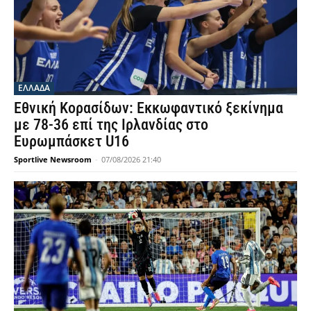
ΣΤΙΒΟΣ
Δανάη Μπακογιάννη 13.61: Νέο πανελλήνιο
ρεκόρ στα 100μ εμπόδια Κ20 – Στον τελικό
της σφυροβολίας η Τσερνόβα
Sportlive Newsroom
-
08/08/2026 01:10