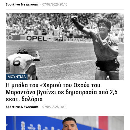
OΛΛΑΝΔΊΑ
Εξέλσιορ 4-0 την Καμπούρ στην πρεμιέρα
του ολλανδικού πρωταθλήματος
Sportlive Newsroom
-
07/08/2026 23:41
SUPER LEAGUE 1
Ηρακλής: Ο Νταμ Γκέιγ υποψήφιος για την
επίθεση – 150.000 ευρώ ζητά η Λε Μαν
Sportlive Newsroom
-
07/08/2026 22:40