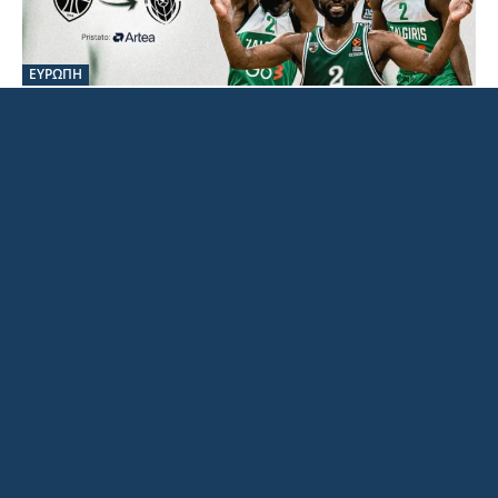
ΤΕΛΕΥΤΑΙΕΣ ΕΙΔΗΣΕΙΣ
Γαλατασαράι: Ξεκίνησε διαπραγματεύσεις με
την Άρσεναλ για τον Μαρτινέλι
Sportlive Newsroom
-
07/08/2026 20:10