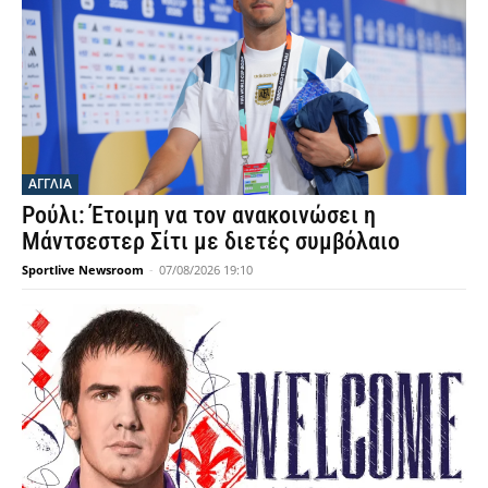
ΕΥΡΩΠΗ
Ουνικάχα Μάλαγα: Ενδιαφέρον για απόκτηση
του Μπόλομποϊ από την ΑΣΒΕΛ
Sportlive Newsroom
-
07/08/2026 22:40