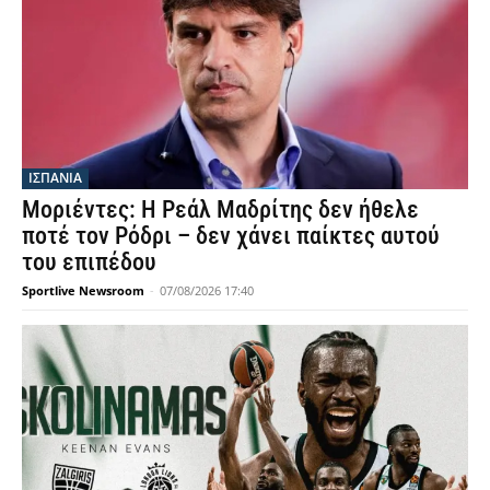
ΑΓΓΛΙΑ
Ρούλι: Επιστρέφει στη Μάντσεστερ Σίτι ως
δεύτερος πίσω από τον Ντοναρούμα για 3,5
εκατ. ευρώ
Sportlive Newsroom
-
07/08/2026 21:10