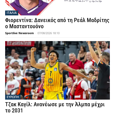
SUPER LEAGUE 1
Σουαλιχό Μεϊτέ: Χειρουργήθηκε με επιτυχία
– Εκτός για μήνες ο χαφ του ΠΑΟΚ
Sportlive Newsroom
-
07/08/2026 21:40
ΑΓΓΛΙΑ