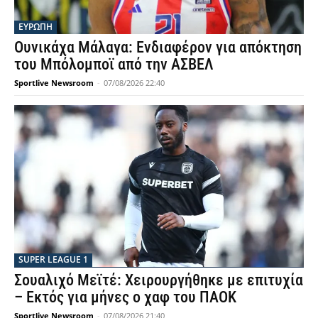
TAGS
CHAMPIONS LEAGUE
Άρσεναλ
Παρί Σεν Ζερμέν