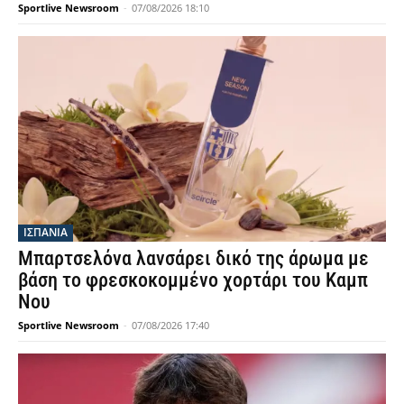
Η Κρίσταλ Πάλας απέκτησε ως ελεύθερο τον
Τομιγιάσου, πρώην αμυντικό της Άρσεναλ
Sportlive Newsroom
-
07/08/2026 21:40
ΕΛΛΑΔΑ
Εθνική Κορασίδων: Εκκωφαντικό ξεκίνημα
με 78-36 επί της Ιρλανδίας στο
Ευρωμπάσκετ U16
Sportlive Newsroom
-
07/08/2026 21:40