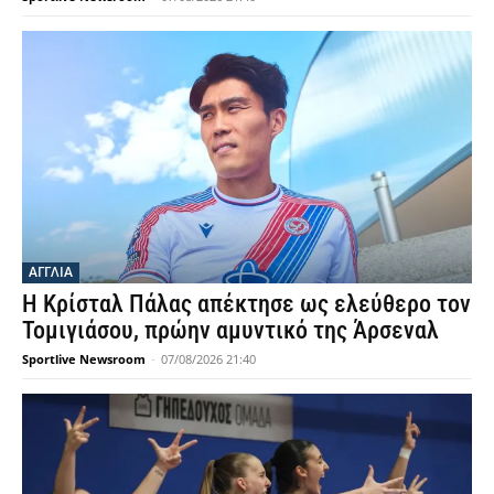
ΣΧΕΤΙΚΑ ΑΡΘΡΑ
ΕΛΛΑΔΑ
Ολυμπιακός Κ23: Επικράτησε της Κ19 του
Βόλου με 1-0 στο πρώτο φιλικό στο Πήλιο
Sportlive Newsroom
-
08/08/2026 01:40