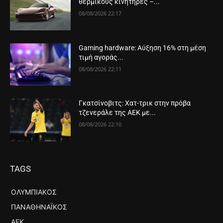
θερμικούς κινητήρες –...
08/08/2026 22:17
Gaming hardware: Αύξηση 16% στη μέση
τιμή αγοράς...
08/08/2026 22:11
Γκατσίνοβιτς: Χατ-τρικ στην πρόβα
τζενεράλε της ΑΕΚ με...
08/08/2026 22:10
TAGS
ΟΛΥΜΠΙΑΚΌΣ
ΠΑΝΑΘΗΝΑΪΚΌΣ
ΑΕΚ