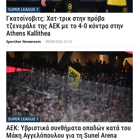
SUPER LEAGUE 1
Γκατσίνοβιτς: Χατ-τρικ στην πρόβα
τζενεράλε της ΑΕΚ με το 4-0 κόντρα στην
Athens Kallithea
Sportlive Newsroom
-
08/08/2026 22:10
SUPER LEAGUE 1
ΑΕΚ: Υβριστικά συνθήματα οπαδών κατά του
Μάκη Αγγελόπουλου για τη Sunel Arena