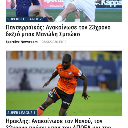
SUPERBET LEAGUE 2
Πανσερραϊκός: Ανακοίνωσε τον 23χρονο
δεξιό μπακ Μανώλη Σμπώκο
Sportlive Newsroom
-
08/08/2026 15:10
SUPER LEAGUE 1
Ηρακλής: Ανακοίνωσε τον Νανού, τον
32χρονο πρώην μπακ του ΑΠΟΕΛ και της