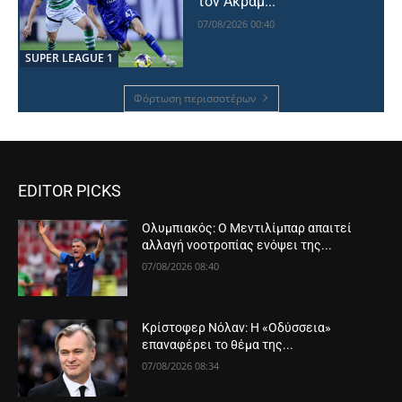
τον Ακράμ...
07/08/2026 00:40
SUPER LEAGUE 1
Φόρτωση περισσοτέρων
EDITOR PICKS
Ολυμπιακός: Ο Μεντιλίμπαρ απαιτεί
αλλαγή νοοτροπίας ενόψει της...
07/08/2026 08:40
Κρίστοφερ Νόλαν: Η «Οδύσσεια»
επαναφέρει το θέμα της...
07/08/2026 08:34