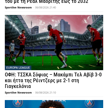
του με τη Ρεάλ Μαδρίτης έως το 2032
Sportlive Newsroom
-
06/08/2026 21:40
EUROPA LEAGUE
ΟΦΗ: ΤΣΣΚΑ Σόφιας – Μακάμπι Τελ Αβίβ 3-0
και ήττα της Ρέιντζερς με 2-1 στη
Γιαγκελόνια
Sportlive Newsroom
-
06/08/2026 21:10