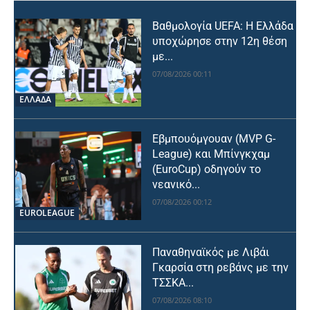
Βαθμολογία UEFA: Η Ελλάδα
υποχώρησε στην 12η θέση
με...
07/08/2026 00:11
ΕΛΛΑΔΑ
Εβμπουόμγουαν (MVP G-
League) και Μπίνγκχαμ
(EuroCup) οδηγούν το
νεανικό...
07/08/2026 00:12
EUROLEAGUE
Παναθηναϊκός με Λιβάι
Γκαρσία στη ρεβάνς με την
ΤΣΣΚΑ...
07/08/2026 08:10