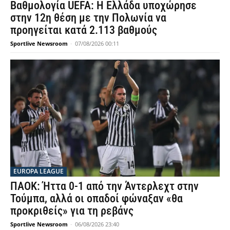
Βαθμολογία UEFA: Η Ελλάδα υποχώρησε
στην 12η θέση με την Πολωνία να
προηγείται κατά 2.113 βαθμούς
Sportlive Newsroom
-
07/08/2026 00:11
EUROPA LEAGUE
ΠΑΟΚ: Ήττα 0-1 από την Άντερλεχτ στην
Τούμπα, αλλά οι οπαδοί φώναξαν «θα
προκριθείς» για τη ρεβάνς
Sportlive Newsroom
-
06/08/2026 23:40