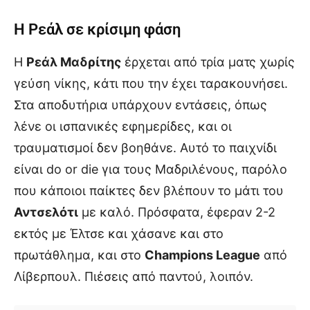
Η Ρεάλ σε κρίσιμη φάση
Η
Ρεάλ Μαδρίτης
έρχεται από τρία ματς χωρίς
γεύση νίκης, κάτι που την έχει ταρακουνήσει.
Στα αποδυτήρια υπάρχουν εντάσεις, όπως
λένε οι ισπανικές εφημερίδες, και οι
τραυματισμοί δεν βοηθάνε. Αυτό το παιχνίδι
είναι do or die για τους Μαδριλένους, παρόλο
που κάποιοι παίκτες δεν βλέπουν το μάτι του
Αντσελότι
με καλό. Πρόσφατα, έφεραν 2-2
εκτός με Έλτσε και χάσανε και στο
πρωτάθλημα, και στο
Champions League
από
Λίβερπουλ. Πιέσεις από παντού, λοιπόν.