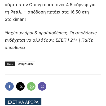
κάρτα στον Ορτέγκα και over 4.5 κόρνερ για
τη
Ρεάλ
. Η απόδοση πετάει στα 16.50 στη
Stoiximan!
*Ισχύουν όροι & προϋποθέσεις. Οι αποδόσεις
ενδέχεται να αλλάξουν. ΕΕΕΠ | 21+ | Παίξε
υπεύθυνα
TAGS
Ολυμπιακός
ΣΧΕΤΙΚΑ ΑΡΘΡΑ