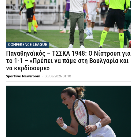
CONFERENCE LEAGUE
Παναθηναϊκός – ΤΣΣΚΑ 1948: Ο Νίστρουπ για
το 1-1 – «Πρέπει να πάμε στη Βουλγαρία και
να κερδίσουμε»
Sportlive Newsroom
-
06/08/2026 01:10