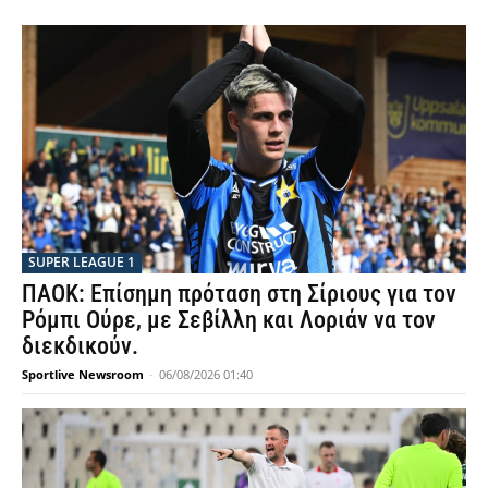
SUPER LEAGUE 1
ΠΑΟΚ: Επίσημη πρόταση στη Σίριους για τον
Ρόμπι Ούρε, με Σεβίλλη και Λοριάν να τον
διεκδικούν.
Sportlive Newsroom
-
06/08/2026 01:40