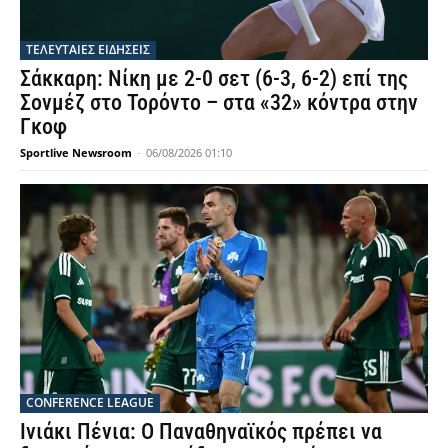
ΤΕΛΕΥΤΑΙΕΣ ΕΙΔΗΣΕΙΣ
Σάκκαρη: Νίκη με 2-0 σετ (6-3, 6-2) επί της
Σονμέζ στο Τορόντο – στα «32» κόντρα στην
Γκοφ
Sportlive Newsroom
-
06/08/2026 01:10
CONFERENCE LEAGUE
Ινιάκι Πένια: Ο Παναθηναϊκός πρέπει να