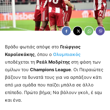
Βράδυ φωτιάς απόψε στο
Γεώργιος
Καραϊσκάκης
, όπου ο
Ολυμπιακός
υποδέχεται τη
Ρεάλ Μαδρίτης
στη φάση των
ομίλων του
Champions League
. Οι Πειραιώτες
βάζουν τα δυνατά τους για να αρπάξουν κάτι
από μια ομάδα που παίζει μπάλα σε άλλο
επίπεδο. Πρώτο βήμα; Να βάλουν γκολ, έ squ
και ένα.