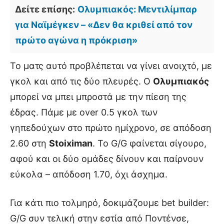
Δείτε επίσης:
Ολυμπιακός: Μεντιλίμπαρ
για Ναϊμέγκεν – «Δεν θα κριθεί από τον
πρώτο αγώνα η πρόκριση»
Το ματς αυτό προβλέπεται να γίνει ανοιχτό, με
γκολ και από τις δύο πλευρές. Ο
Ολυμπιακός
μπορεί να μπει μπροστά με την πίεση της
έδρας. Πάμε με over 0.5 γκολ των
γηπεδούχων στο πρώτο ημίχρονο, σε απόδοση
2.60 στη
Stoiximan
. Το G/G φαίνεται σίγουρο,
αφού και οι δύο ομάδες δίνουν και παίρνουν
εύκολα – απόδοση 1.70, όχι άσχημα.
Για κάτι πιο τολμηρό, δοκιμάζουμε bet builder:
G/G συν τελική στην εστία από Ποντένσε,