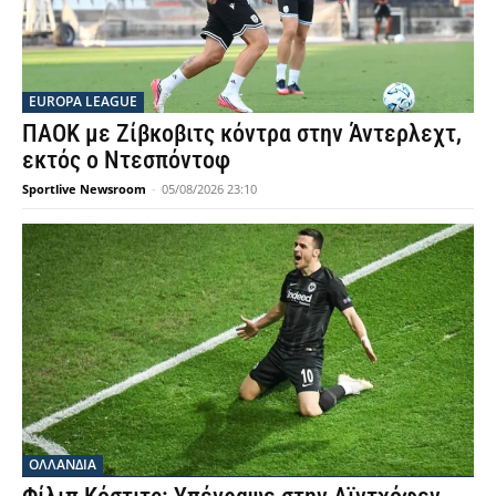
EUROPA LEAGUE
ΠΑΟΚ με Ζίβκοβιτς κόντρα στην Άντερλεχτ,
εκτός ο Ντεσπόντοφ
Sportlive Newsroom
-
05/08/2026 23:10
OΛΛΑΝΔΊΑ