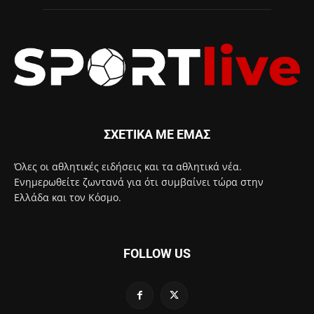
ΣΧΕΤΙΚΑ ΜΕ ΕΜΑΣ
Όλες οι αθλητικές ειδήσεις και τα αθλητικά νέα.
Ενημερωθείτε ζωντανά για ότι συμβαίνει τώρα στην
Ελλάδα και τον Κόσμο.
FOLLOW US