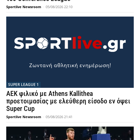
Sportlive Newsroom
-
05/08/2026 22:10
SUPER LEAGUE 1
AEK φιλικό με Athens Kallithea
προετοιμασίας με ελεύθερη είσοδο εν όψει
Super Cup
Sportlive Newsroom
-
05/08/2026 21:41