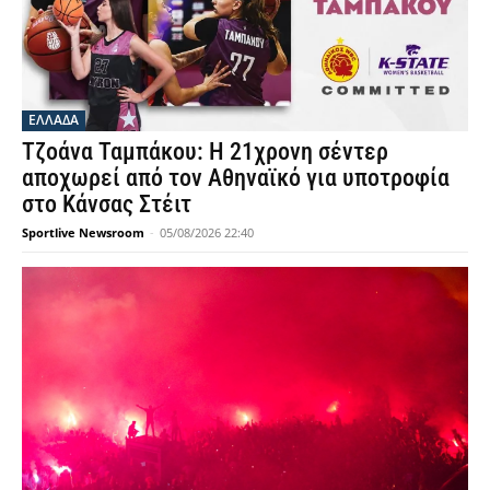
ΕΛΛΑΔΑ
Τζοάνα Ταμπάκου: Η 21χρονη σέντερ
αποχωρεί από τον Αθηναϊκό για υποτροφία
στο Κάνσας Στέιτ
Sportlive Newsroom
-
05/08/2026 22:40