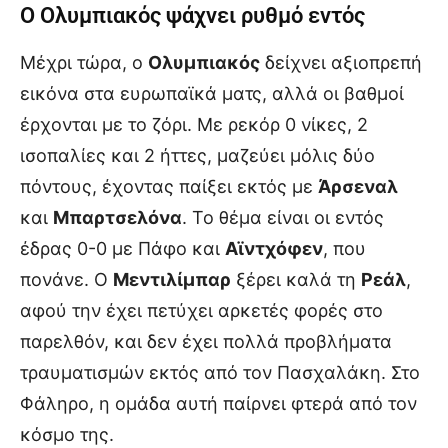
Ο Ολυμπιακός ψάχνει ρυθμό εντός
Μέχρι τώρα, ο
Ολυμπιακός
δείχνει αξιοπρεπή
εικόνα στα ευρωπαϊκά ματς, αλλά οι βαθμοί
έρχονται με το ζόρι. Με ρεκόρ 0 νίκες, 2
ισοπαλίες και 2 ήττες, μαζεύει μόλις δύο
πόντους, έχοντας παίξει εκτός με
Άρσεναλ
και
Μπαρτσελόνα
. Το θέμα είναι οι εντός
έδρας 0-0 με Πάφο και
Αϊντχόφεν
, που
πονάνε. Ο
Μεντιλίμπαρ
ξέρει καλά τη
Ρεάλ
,
αφού την έχει πετύχει αρκετές φορές στο
παρελθόν, και δεν έχει πολλά προβλήματα
τραυματισμών εκτός από τον Πασχαλάκη. Στο
Φάληρο, η ομάδα αυτή παίρνει φτερά από τον
κόσμο της.