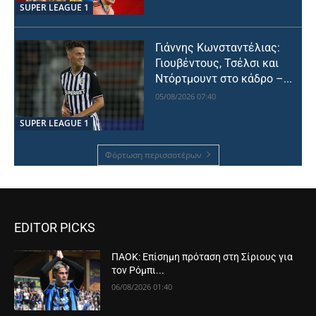
SUPER LEAGUE 1
Γιάννης Κωνσταντέλιας:
Γιουβέντους, Τσέλσι και
Ντόρτμουντ στο κάδρο –...
05/08/2026 07:40
SUPER LEAGUE 1
Φόρτωση περισσοτέρων
EDITOR PICKS
ΠΑΟΚ: Επίσημη πρόταση στη Σίριους για
τον Ρόμπι...
06/08/2026 01:40