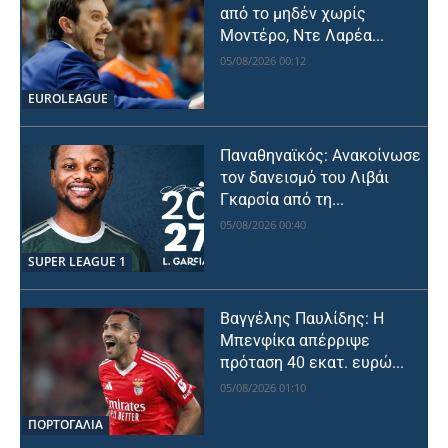
από το μηδέν χωρίς
Μοντέρο, Ντε Λαρέα...
05/08/2026 00:12
EUROLEAGUE
Παναθηναϊκός: Ανακοίνωσε
τον δανεισμό του Λιβάι
Γκαρσία από τη...
05/08/2026 00:40
SUPER LEAGUE 1
Βαγγέλης Παυλίδης: Η
Μπενφίκα απέρριψε
πρόταση 40 εκατ. ευρώ...
05/08/2026 01:10
ΠΟΡΤΟΓΑΛΙΑ