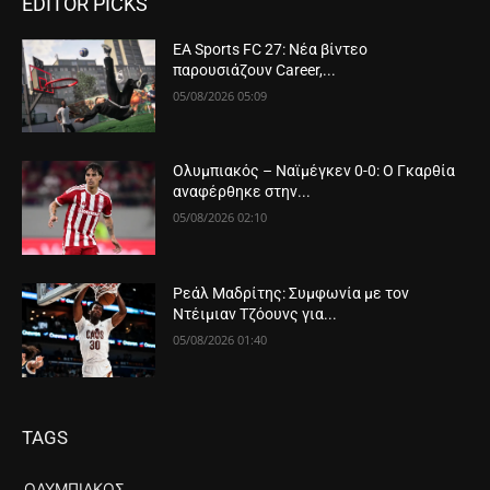
EDITOR PICKS
EA Sports FC 27: Νέα βίντεο
παρουσιάζουν Career,...
05/08/2026 05:09
Ολυμπιακός – Ναϊμέγκεν 0-0: Ο Γκαρθία
αναφέρθηκε στην...
05/08/2026 02:10
Ρεάλ Μαδρίτης: Συμφωνία με τον
Ντέιμιαν Τζόουνς για...
05/08/2026 01:40
TAGS
ΟΛΥΜΠΙΑΚΌΣ