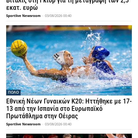
Βιτάλις στη Γκιόρ για τη μεταγραφή των 2,5
εκατ. ευρώ
Sportlive Newsroom
-
03/08/2026 00:40
ΠΟΛΟ
Εθνική Νέων Γυναικών Κ20: Ηττήθηκε με 17-
13 από την Ισπανία στο Ευρωπαϊκό
Πρωτάθλημα στην Οέιρας
Sportlive Newsroom
-
03/08/2026 00:40