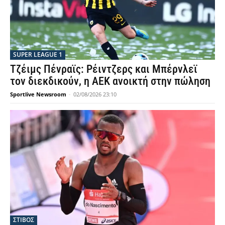
SUPER LEAGUE 1
Τζέιμς Πένραϊς: Ρέιντζερς και Μπέρνλεϊ
τον διεκδικούν, η ΑΕΚ ανοικτή στην πώληση
Sportlive Newsroom
-
02/08/2026 23:10
ΣΤΙΒΟΣ