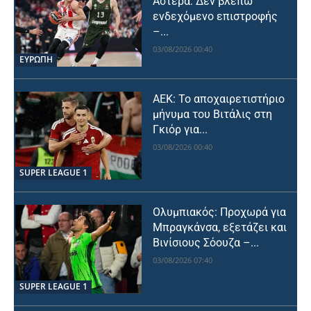
Αστέρα: Δεν βλέπω
ενδεχόμενο επιστροφής
–...
03/08/2026 00:40
ΕΥΡΩΠΗ
ΑΕΚ: Το αποχαιρετιστήριο
μήνυμα του Βιτάλις στη
Γκιόρ για...
03/08/2026 00:40
SUPER LEAGUE 1
Ολυμπιακός: Προχωρά για
Μπραγκάνσα, εξετάζει και
Βινίσιους Σόουζα –...
03/08/2026 07:40
SUPER LEAGUE 1