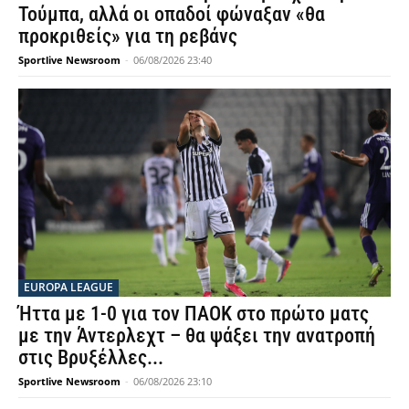
Τούμπα, αλλά οι οπαδοί φώναξαν «θα
προκριθείς» για τη ρεβάνς
Sportlive Newsroom
-
06/08/2026 23:40
EUROPA LEAGUE
Ήττα με 1-0 για τον ΠΑΟΚ στο πρώτο ματς
με την Άντερλεχτ – θα ψάξει την ανατροπή
στις Βρυξέλλες...
Sportlive Newsroom
-
06/08/2026 23:10