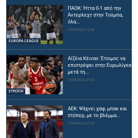
ΠΑΟΚ: Ήττα 0-1 από την
Άντερλεχτ στην Τούμπα,
όλα...
07/08/2026 10:40
EUROPA LEAGUE
Αϊζέια Κέιναν: Έτοιμος να
επιστρέψει στην Ευρωλίγκα
μετά τη...
07/08/2026 09:40
ΕΥΡΩΠΗ
ΑΕΚ: Ψάχνει χαφ, μπακ και
στόπερ, με το βλέμμα...
07/08/2026 07:40