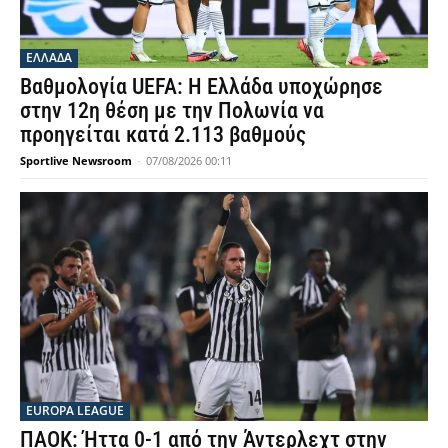
ΕΛΛΑΔΑ
Βαθμολογία UEFA: Η Ελλάδα υποχώρησε
στην 12η θέση με την Πολωνία να
προηγείται κατά 2.113 βαθμούς
Sportlive Newsroom
-
07/08/2026 00:11
EUROPA LEAGUE
ΠΑΟΚ: Ήττα 0-1 από την Άντερλεχτ στην