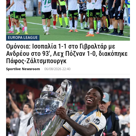
EUROPA LEAGUE
Ομόνοια: Ισοπαλία 1-1 στο Γιβραλτάρ με
Ανδρέου στο 93′, Λεχ Πόζναν 1-0, διακόπηκε
Πάφος-Ζάλτσμπουργκ
Sportlive Newsroom
-
06/08/2026 22:40