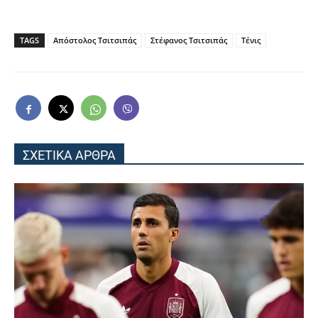
TAGS
Απόστολος Τσιτσιπάς
Στέφανος Τσιτσιπάς
Τένις
ΣΧΕΤΙΚΑ ΑΡΘΡΑ