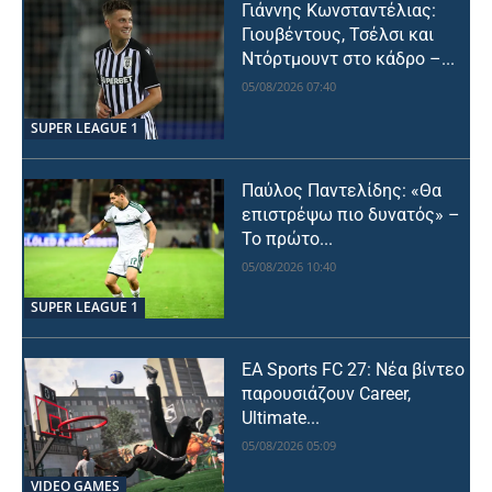
Γιάννης Κωνσταντέλιας:
Γιουβέντους, Τσέλσι και
Ντόρτμουντ στο κάδρο –...
05/08/2026 07:40
SUPER LEAGUE 1
Παύλος Παντελίδης: «Θα
επιστρέψω πιο δυνατός» –
Το πρώτο...
05/08/2026 10:40
SUPER LEAGUE 1
EA Sports FC 27: Νέα βίντεο
παρουσιάζουν Career,
Ultimate...
05/08/2026 05:09
VIDEO GAMES