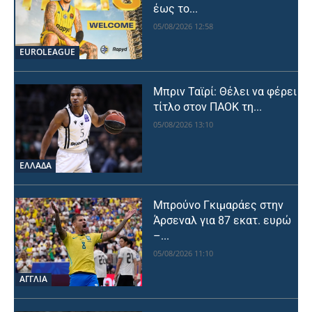
έως το...
05/08/2026 12:58
EUROLEAGUE
Μπριν Ταϊρί: Θέλει να φέρει
τίτλο στον ΠΑΟΚ τη...
05/08/2026 13:10
ΕΛΛΑΔΑ
Μπρούνο Γκιμαράες στην
Άρσεναλ για 87 εκατ. ευρώ
–...
05/08/2026 11:10
ΑΓΓΛΙΑ