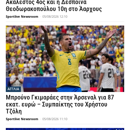
Ακάλεστος 4ος και η Δέσποινα
Θεοδωρακοπούλου 10η στο Άαρχους
Sportlive Newsroom
-
05/08/2026 12:10
ΑΓΓΛΙΑ
Μπρούνο Γκιμαράες στην Άρσεναλ για 87
εκατ. ευρώ – Συμπαίκτης του Χρήστου
Τζόλη
Sportlive Newsroom
-
05/08/2026 11:10