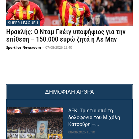
SUPER LEAGUE 1
Ηρακλής: Ο Νταμ Γκέιγ υποψήφιος για την
επίθεση – 150.000 ευρώ ζητά η Λε Μαν
Sportlive Newsroom
-
07/08/2026 22:40
ΔΗΜΟΦΙΛΗ ΑΡΘΡΑ
ΑΕΚ: Τριετία από τη
δολοφονία του Μιχάλη
Κατσούρη –...
08/08/2026 13:10