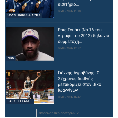
εισιτήριο...
08/08/2026 11:10
ΟΛΥΜΠΙΑΚΟΊ ΑΓΏΝΕΣ
Ρόις Γουάιτ (Νο.16 του
ντραφτ του 2012) δηλώνει
συμμετοχή...
08/08/2026 12:57
NBA
Γιάννης Αγραβάνης: Ο
27χρονος διεθνής
μετακομίζει στον Βίκο
Ιωαννίνων
08/08/2026 16:42
BASKET LEAGUE
Φόρτωση περισσοτέρων