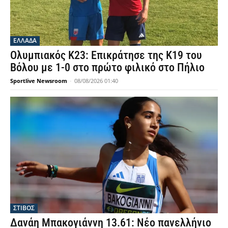
ΕΛΛΑΔΑ
Ολυμπιακός Κ23: Επικράτησε της Κ19 του
Βόλου με 1-0 στο πρώτο φιλικό στο Πήλιο
Sportlive Newsroom
-
08/08/2026 01:40
ΣΤΙΒΟΣ
Δανάη Μπακογιάννη 13.61: Νέο πανελλήνιο