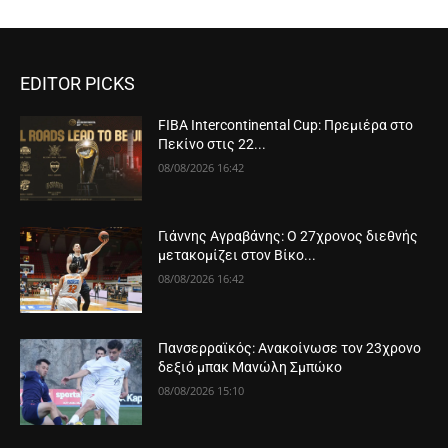
EDITOR PICKS
FIBA Intercontinental Cup: Πρεμιέρα στο
Πεκίνο στις 22...
08/08/2026 16:42
Γιάννης Αγραβάνης: Ο 27χρονος διεθνής
μετακομίζει στον Βίκο...
08/08/2026 16:42
Πανσερραϊκός: Ανακοίνωσε τον 23χρονο
δεξιό μπακ Μανώλη Σμπώκο
08/08/2026 15:10