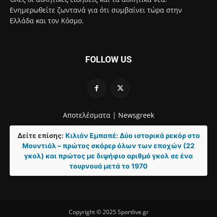
Ενημερωθείτε ζωντανά για ότι συμβαίνει τώρα στην
Ελλάδα και τον Κόσμο.
FOLLOW US
Αποτελέσματα |
Newsgreek
Δείτε επίσης:
Κιλιάν Εμπαπέ: Δύο ιστορικά ρεκόρ στο
Μουντιάλ – πρώτος σκόρερ όλων των εποχών (22
γκολ) και πρώτος με διψήφιο αριθμό γκολ σε ένα
τουρνουά μετά το 1970
Copyright © 2025 Sportlive.gr