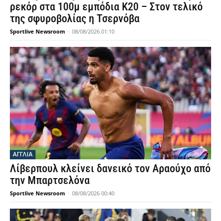
ρεκόρ στα 100μ εμπόδια Κ20 – Στον τελικό
της σφυροβολίας η Τσερνόβα
Sportlive Newsroom
-
08/08/2026 01:10
ΑΓΓΛΙΑ
Λίβερπουλ κλείνει δανεικό τον Αραούχο από
την Μπαρτσελόνα
Sportlive Newsroom
-
08/08/2026 00:40