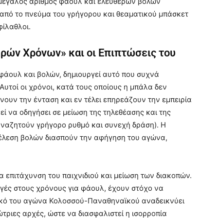
 μεγάλος αριθμός φάουλ και ελεύθερων βολών
από το πνεύμα του γρήγορου και θεαματικού μπάσκετ
φίλαθλοι.
ρών Χρόνων» και οι Επιπτώσεις του
φάουλ και βολών, δημιουργεί αυτό που συχνά
Αυτοί οι χρόνοι, κατά τους οποίους η μπάλα δεν
ιώνουν την ένταση και εν τέλει επηρεάζουν την εμπειρία
εί να οδηγήσει σε μείωση της τηλεθέασης και της
αναζητούν γρήγορο ρυθμό και συνεχή δράση). Η
κτέλεση βολών διασπούν την αφήγηση του αγώνα,
ια επιτάχυνση του παιχνιδιού και μείωση των διακοπών.
λαγές στους χρόνους για φάουλ, έχουν στόχο να
τικό του αγώνα Κολοσσού-Παναθηναϊκού αναδεικνύει
τριες αρχές, ώστε να διασφαλιστεί η ισορροπία