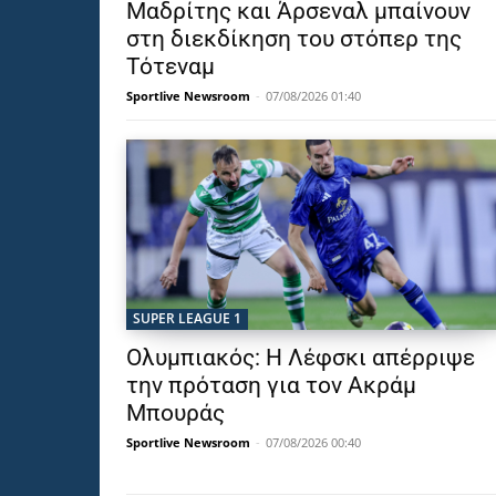
Μαδρίτης και Άρσεναλ μπαίνουν
στη διεκδίκηση του στόπερ της
Τότεναμ
Sportlive Newsroom
-
07/08/2026 01:40
SUPER LEAGUE 1
Ολυμπιακός: Η Λέφσκι απέρριψε
την πρόταση για τον Ακράμ
Μπουράς
Sportlive Newsroom
-
07/08/2026 00:40