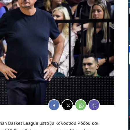
iman Basket League μεταξύ Κολοσσού Ρόδου και