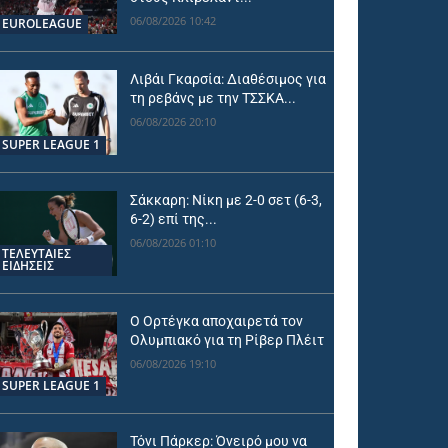
06/08/2026 10:42
EUROLEAGUE
Λιβάι Γκαρσία: Διαθέσιμος για
τη ρεβάνς με την ΤΣΣΚΑ...
06/08/2026 20:10
SUPER LEAGUE 1
Σάκκαρη: Νίκη με 2-0 σετ (6-3,
6-2) επί της...
06/08/2026 01:10
ΤΕΛΕΥΤΑΙΕΣ
ΕΙΔΗΣΕΙΣ
Ο Ορτέγκα αποχαιρετά τον
Ολυμπιακό για τη Ρίβερ Πλέιτ
06/08/2026 19:10
SUPER LEAGUE 1
Τόνι Πάρκερ: Όνειρό μου να