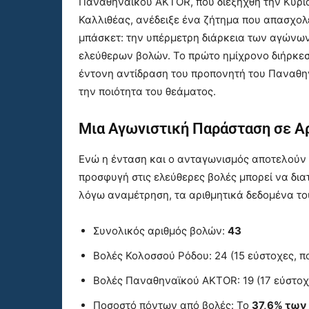
Παναθηναϊκού AKTOR, που διεξήχθη την Κυρια
Καλλιθέας, ανέδειξε ένα ζήτημα που απασχολ
μπάσκετ: την υπέρμετρη διάρκεια των αγώνω
ελεύθερων βολών. Το πρώτο ημίχρονο διήρκεσ
έντονη αντίδραση του προπονητή του Παναθην
την ποιότητα του θεάματος.
Μια Αγωνιστική Παράσταση σε Α
Ενώ η ένταση και ο ανταγωνισμός αποτελούν 
προσφυγή στις ελεύθερες βολές μπορεί να διατ
λόγω αναμέτρηση, τα αριθμητικά δεδομένα του
Συνολικός αριθμός βολών:
43
Βολές Κολοσσού Ρόδου: 24 (15 εύστοχες, π
Βολές Παναθηναϊκού AKTOR: 19 (17 εύστοχ
Ποσοστό πόντων από βολές: Το
37,6% των