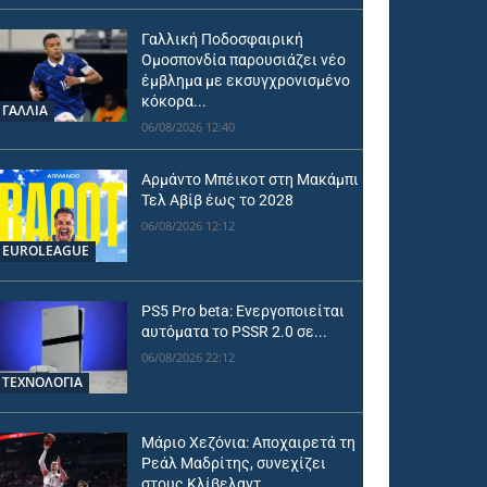
Γαλλική Ποδοσφαιρική
Ομοσπονδία παρουσιάζει νέο
έμβλημα με εκσυγχρονισμένο
κόκορα...
ΓΑΛΛΙΑ
06/08/2026 12:40
Αρμάντο Μπέικοτ στη Μακάμπι
Τελ Αβίβ έως το 2028
06/08/2026 12:12
EUROLEAGUE
PS5 Pro beta: Ενεργοποιείται
αυτόματα το PSSR 2.0 σε...
06/08/2026 22:12
ΤΕΧΝΟΛΟΓΙΑ
Μάριο Χεζόνια: Αποχαιρετά τη
Ρεάλ Μαδρίτης, συνεχίζει
στους Κλίβελαντ...