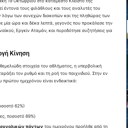
κή 19 Οκτωβρίου στο κατάμεστο Κλειστό της
εί έντονα τους φιλάθλους και τους αναλυτές του
ν λόγω των συνεχών διακοπών και της πληθώρας των
ε μία ώρα και δέκα λεπτά, γεγονός που προκάλεσε την
αϊκού, Εργκίν Αταμάν, και πυροδότησε συζητήσεις για
ργή Κίνηση
θεμελιώδη στοιχεία του αθλήματος, η υπερβολική
αράξει τον ρυθμό και τη ροή του παιχνιδιού. Στην εν
 πρώτου ημιχρόνου είναι ενδεικτικά:
οσοστό 62%)
ες, ποσοστό 89%)
 συνολικών πόντων
του ημιχρόνου προήλθε από τη