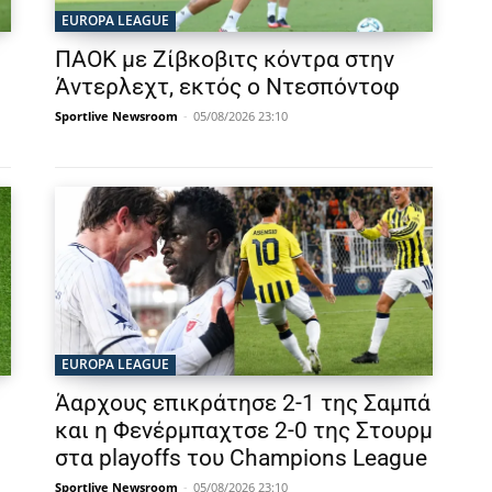
EUROPA LEAGUE
ΠΑΟΚ με Ζίβκοβιτς κόντρα στην
Άντερλεχτ, εκτός ο Ντεσπόντοφ
Sportlive Newsroom
-
05/08/2026 23:10
EUROPA LEAGUE
Άαρχους επικράτησε 2-1 της Σαμπά
και η Φενέρμπαχτσε 2-0 της Στουρμ
στα playoffs του Champions League
Sportlive Newsroom
-
05/08/2026 23:10