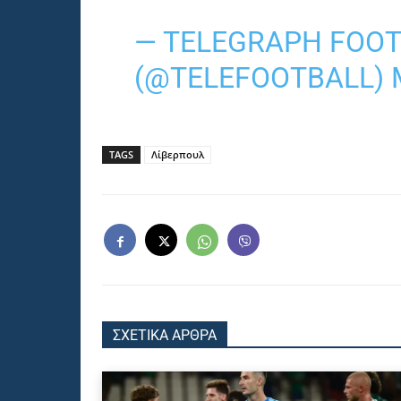
— TELEGRAPH FOO
(@TELEFOOTBALL)
TAGS
Λίβερπουλ
ΣΧΕΤΙΚΑ ΑΡΘΡΑ