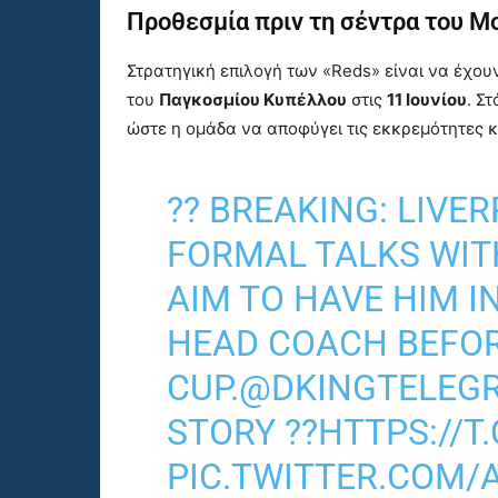
Προθεσμία πριν τη σέντρα του Μ
Στρατηγική επιλογή των «Reds» είναι να έχου
του
Παγκοσμίου Κυπέλλου
στις
11 Ιουνίου
. Σ
ώστε η ομάδα να αποφύγει τις εκκρεμότητες κ
?? BREAKING: LIVE
FORMAL TALKS WIT
AIM TO HAVE HIM I
HEAD COACH BEFO
CUP.
@DKINGTELEG
STORY ??
HTTPS://
PIC.TWITTER.COM/