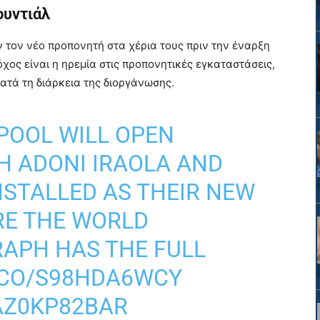
ουντιάλ
ν τον νέο προπονητή στα χέρια τους πριν την έναρξη
τόχος είναι η ηρεμία στις προπονητικές εγκαταστάσεις,
ατά τη διάρκεια της διοργάνωσης.
RPOOL WILL OPEN
H ADONI IRAOLA AND
NSTALLED AS THEIR NEW
RE THE WORLD
RAPH
HAS THE FULL
T.CO/S98HDA6WCY
AZ0KP82BAR