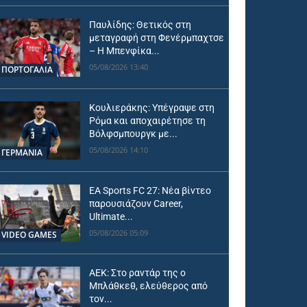
Παυλίδης: Θετικός στη
μεταγραφή στη Φενέρμπαχτσε
– Η Μπενφίκα...
05/08/2026 13:40
ΠΟΡΤΟΓΑΛΙΑ
Κουλιεράκης: Υπέγραψε στη
Ρόμα και αποχαιρέτησε τη
Βόλφσμπουργκ με...
05/08/2026 14:10
ΓΕΡΜΑΝΙΑ
EA Sports FC 27: Νέα βίντεο
παρουσιάζουν Career,
Ultimate...
05/08/2026 05:09
VIDEO GAMES
ΑΕΚ: Στο ραντάρ της ο
Μπλάθκεθ, ελεύθερος από
τον...