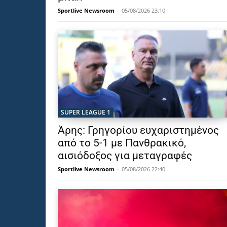
Sportlive Newsroom
-
05/08/2026 23:10
SUPER LEAGUE 1
Άρης: Γρηγορίου ευχαριστημένος
από το 5-1 με Πανθρακικό,
αισιόδοξος για μεταγραφές
Sportlive Newsroom
-
05/08/2026 22:40