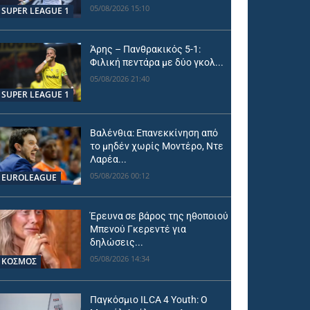
05/08/2026 15:10
SUPER LEAGUE 1
Άρης – Πανθρακικός 5-1:
Φιλική πεντάρα με δύο γκολ...
05/08/2026 21:40
SUPER LEAGUE 1
Βαλένθια: Επανεκκίνηση από
το μηδέν χωρίς Μοντέρο, Ντε
Λαρέα...
05/08/2026 00:12
EUROLEAGUE
Έρευνα σε βάρος της ηθοποιού
Μπενού Γκερεντέ για
δηλώσεις...
05/08/2026 14:34
ΚΟΣΜΟΣ
Παγκόσμιο ILCA 4 Youth: Ο