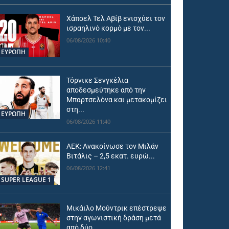
Χάποελ Τελ Αβίβ ενισχύει τον
ισραηλινό κορμό με τον...
06/08/2026 10:40
ΕΥΡΩΠΗ
Τόρνικε Σενγκέλια
αποδεσμεύτηκε από την
Μπαρτσελόνα και μετακομίζει
στη...
ΕΥΡΩΠΗ
06/08/2026 11:40
ΑΕΚ: Ανακοίνωσε τον Μιλάν
Βιτάλις – 2,5 εκατ. ευρώ...
06/08/2026 12:41
SUPER LEAGUE 1
Μικάιλο Μούντρικ επέστρεψε
στην αγωνιστική δράση μετά
από δύο...