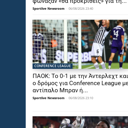
φώναξαν «θα προκριθείς» για τη...
Sportlive Newsroom
-
06/08/2026 23:40
CONFERENCE LEAGUE
ΠΑΟΚ: Το 0-1 με την Άντερλεχτ κα
ο δρόμος για Conference League μ
αντίπαλο Μπραν ή...
Sportlive Newsroom
-
06/08/2026 23:10