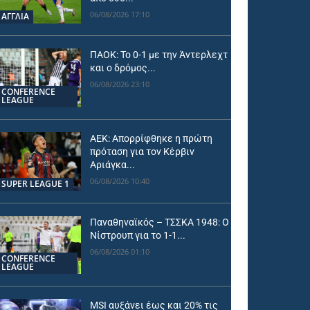
06/08/2026 17:10
ΑΓΓΛΙΑ
ΠΑΟΚ: Το 0-1 με την Άντερλεχτ
και ο δρόμος...
06/08/2026 23:10
CONFERENCE
LEAGUE
ΑΕΚ: Απορρίφθηκε η πρώτη
πρόταση για τον Κέρβιν
Αριάγκα...
06/08/2026 10:40
SUPER LEAGUE 1
Παναθηναϊκός – ΤΣΣΚΑ 1948: Ο
Νίστρουπ για το 1-1...
06/08/2026 01:10
CONFERENCE
LEAGUE
MSI αυξάνει έως και 20% τις