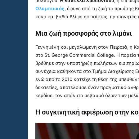
συλλόγου. Η
Κανέλλα Χρυσονίδου
, η επί σε
Ολυμπιακός
, έφυγε από τη ζωή το πρωί της
κενό και βαθιά θλίψη σε παίκτες, προπονητές κ
Μια ζωή προσφοράς στο λιμάνι
Γεννημένη και μεγαλωμένη στον Πειραιά, η Κ
στο St. George Commercial College. Η πορεία
βρέθηκε στην υποστήριξη πωλήσεων εισιτηρίων
συνέχεια καθήκοντα στο Τμήμα Διαχείρισης Ει
ενώ από το 2010 κατείχε τη θέση της υπεύθυνη
δεκαετίες, αποτελούσε έναν πραγματικό άνθρω
κερδίσει τον απόλυτο σεβασμό όλων των μελώ
Η συγκινητική αφιέρωση στην κ