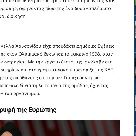
ιρά ετών διευθύντρια του τμήματος εισιτηρίων της
ΚΑΕ
 Κυριακής, αφήνοντας πίσω της ένα δυσαναπλήρωτο
αι διοίκηση.
ανέλλα Χρυσονίδου είχε σπουδάσει Δημόσιες Σχέσεις
 της στον Ολυμπιακό ξεκίνησε το μακρινό 1998, όταν
 διαρκείας. Με την εργατικότητά της, ανέλαβε στη
σιτηρίων και στη γραμματειακή υποστήριξη της ΚΑΕ,
ς της διεύθυνσης εισιτηρίων. Για σχεδόν τρεις
πο-κλειδί για τη λειτουργία της ομάδας, έχοντας
ν του οργανισμού.
ορυφή της Ευρώπης