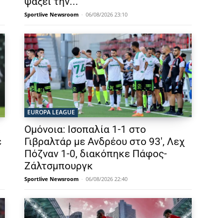
ψάξει την...
Sportlive Newsroom
-
06/08/2026 23:10
EUROPA LEAGUE
ι
Ομόνοια: Ισοπαλία 1-1 στο
ε
Γιβραλτάρ με Ανδρέου στο 93′, Λεχ
Πόζναν 1-0, διακόπηκε Πάφος-
Ζάλτσμπουργκ
Sportlive Newsroom
-
06/08/2026 22:40