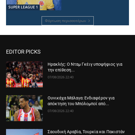
SUPER LEAGUE 1
Φόρτωση περισσοτέρων
EDITOR PICKS
Ηρακλής: Ο Νταμ Γκέιγ υποψήφιος για
την επίθεση...
07/08/2026 22:40
Ουνικάχα Μάλαγα: Ενδιαφέρον για
απόκτηση του Μπόλομποϊ από...
07/08/2026 22:40
Σαουδική Αραβία, Τουρκία και Πακιστάν