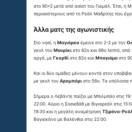
στο 90+2 μετά από ασίστ του Γιαμάλ. Έτσι, η
περισσότερους από τη Ρεάλ Μαδρίτης που έχει
Άλλα ματς της αγωνιστικής
Στο νησί, η
Μαγιόρκα
έμεινε στο 2-2 με την
Ο
γκολ του
Μουρίκι
στο 62ο και 66ο λεπτό, από
αργά, με
Γκαρθί
στο 82ο και
Μπογιόμο
στο 90
Και οι δύο ομάδες μένουν κοντά στον υποβιβα
με γκολ του
Αραμπάρι
στο 56ο. Τα υπόλοιπα π
Σήμερα ο Λεβάντε παίζει με Μπιλμπάο στις 19:
22:00. Αύριο η Σοσιεδάδ με Βιγιαρεάλ στις 15:
19:30 και η μεγάλη αναμέτρηση
Τζιρόνα-Ρεά
Βαγιεκάνο με Βαλένθια στις 22:00.