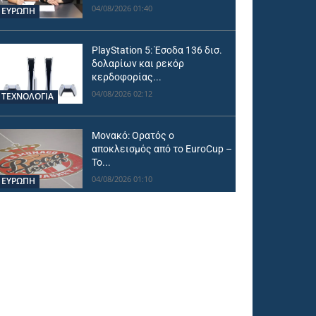
04/08/2026 01:40
ΕΥΡΩΠΗ
PlayStation 5: Έσοδα 136 δισ.
δολαρίων και ρεκόρ
κερδοφορίας...
04/08/2026 02:12
ΤΕΧΝΟΛΟΓΙΑ
Μονακό: Ορατός ο
αποκλεισμός από το EuroCup –
Το...
04/08/2026 01:10
ΕΥΡΩΠΗ