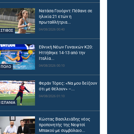
Νατάσα Γουόρντ: Πέθανε σε
ηλικία 21 ετών η
πρωταθλήτρια...
04/08/2026 00:40
ΣΤΙΒΟΣ
Εθνική Νέων Γυναικών Κ20:
Ηττήθηκε 14-13 από την
Ιταλία...
04/08/2026 00:10
ΠΟΛΟ
Φεράν Τόρες: «Να μου δείξουν
ότι με θέλουν» –...
04/08/2026 01:10
ΙΣΠΑΝΙΑ
Κώστας Βασιλειάδης νέος
προπονητής της Νεφτσί
Μπακού με συμβόλαιο...