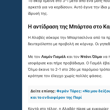
Το σκορ έμεινε στο 3-1 μετά από ένα ματς που
αρκετά για να κερδίσουν. Αυτό έγινε την ίδια
ίδρυσή της.
Η αντίδραση της Μπάρτσα στο Κ
Η Αλαβές σόκαρε την Μπαρτσελόνα από τα π
δευτερόλεπτο με προβολή σε κόρνερ. Οι γηπε
Με τον
Λαμίν Γιαμάλ
και τον
Ντάνι Όλμο
να π
ισοφάρισε και πήρε προβάδισμα. Ο Γιαμάλ έβαλ
Όλμο έκανε το 2-1 στο 26ο με παρόμοιο τρόπο
κράτησε τον έλεγχο χωρίς πολλές φάσεις.
Δείτε επίσης:
Φεράν Τόρες: «Να μου δείξο
και το ενδιαφέρον της Παρί
Κοντά στο τέλος, η Αλαβές πίεσε με ευκαιρίε