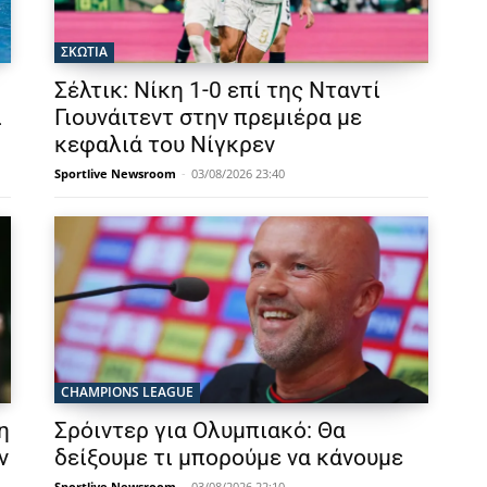
ΣΚΩΤΙΑ
Σέλτικ: Νίκη 1-0 επί της Νταντί
ι
Γιουνάιτεντ στην πρεμιέρα με
κεφαλιά του Νίγκρεν
Sportlive Newsroom
-
03/08/2026 23:40
CHAMPIONS LEAGUE
η
Σρόιντερ για Ολυμπιακό: Θα
ν
δείξουμε τι μπορούμε να κάνουμε
Sportlive Newsroom
-
03/08/2026 22:10