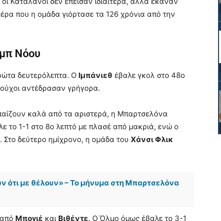
 οι Καταλανοί δεν έπεισαν ιδιαίτερα, αλλά έκαναν
 μέρα που η ομάδα γιόρτασε τα 126 χρόνια από την
αμπ Νόου
ρώτα δευτερόλεπτα. Ο
Ιμπάνιεθ
έβαλε γκολ στο 48ο
δούχοι αντέδρασαν γρήγορα.
αίζουν καλά από τα αριστερά, η Μπαρτσελόνα
ε το 1-1 στο 8ο λεπτό με πλασέ από μακριά, ενώ ο
. Στο δεύτερο ημίχρονο, η ομάδα του
Χάνσι Φλικ
υν ότι με θέλουν» – Το μήνυμα στη Μπαρτσελόνα
ς από
Μπογιέ
και
Βιθέντε
. Ο Όλμο όμως έβαλε το 3-1