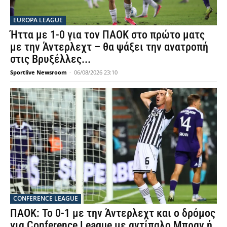
EUROPA LEAGUE
Ήττα με 1-0 για τον ΠΑΟΚ στο πρώτο ματς
με την Άντερλεχτ – θα ψάξει την ανατροπή
στις Βρυξέλλες...
Sportlive Newsroom
-
06/08/2026 23:10
CONFERENCE LEAGUE
ΠΑΟΚ: Το 0-1 με την Άντερλεχτ και ο δρόμος
για Conference League με αντίπαλο Μπραν ή