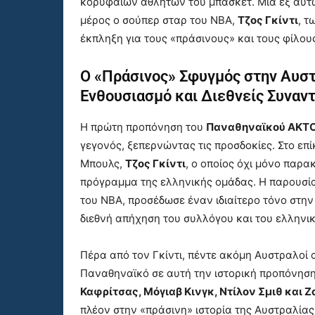
κορυφαίων αθλητών του μπάσκετ. Μία εξ αυτ
μέρος ο σούπερ σταρ του NBA,
Τζος Γκίντι
, τ
έκπληξη για τους «πράσινους» και τους φίλου
Ο «Πράσινος» Σφυγμός στην Αυστ
Ενθουσιασμό και Διεθνείς Συναν
Η πρώτη προπόνηση του
Παναθηναϊκού AKT
γεγονός, ξεπερνώντας τις προσδοκίες. Στο επ
Μπουλς,
Τζος Γκίντι
, ο οποίος όχι μόνο παρα
πρόγραμμα της ελληνικής ομάδας. Η παρουσία
του NBA, προσέδωσε έναν ιδιαίτερο τόνο στην
διεθνή απήχηση του συλλόγου και του ελληνι
Πέρα από τον Γκίντι, πέντε ακόμη Αυστραλοί 
Παναθηναϊκό σε αυτή την ιστορική προπόνηση
Καφρίτσας, Μόγιαβ Κινγκ, Ντίλον Σμιθ και Ζ
πλέον στην «πράσινη» ιστορία της Αυστραλίας