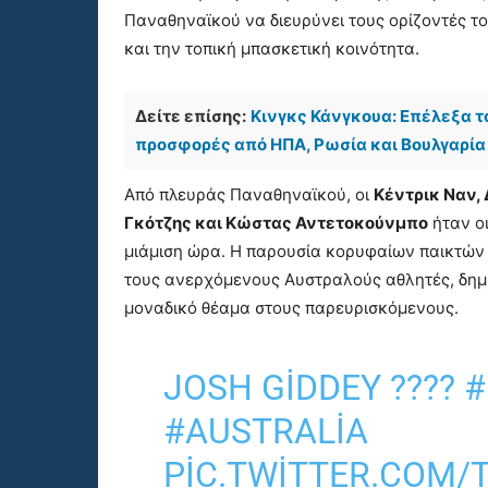
Παναθηναϊκού να διευρύνει τους ορίζοντές το
και την τοπική μπασκετική κοινότητα.
Δείτε επίσης:
Κινγκς Κάνγκουα: Επέλεξα τ
προσφορές από ΗΠΑ, Ρωσία και Βουλγαρία
Από πλευράς Παναθηναϊκού, οι
Κέντρικ Ναν,
Γκότζης και Κώστας Αντετοκούνμπο
ήταν οι
μιάμιση ώρα. Η παρουσία κορυφαίων παικτών 
τους ανερχόμενους Αυστραλούς αθλητές, δημ
μοναδικό θέαμα στους παρευρισκόμενους.
JOSH GIDDEY ????
#
#AUSTRALIA
PIC.TWITTER.COM/