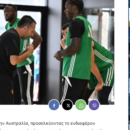
την Αυστραλία, προσελκύοντας το ενδιαφέρον