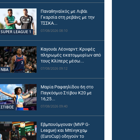
Παναθηναϊκός με Λιβάι
Γκαρσία στη ρεβάνς με την
ΤΣΣΚΑ...
07/08/2026 08:10
SUPER LEAGUE 1
Καγουάι Λέοναρντ: Κρυφές
πληρωμές εκατομμυρίων από
τους Κλίπερς μέσω...
07/08/2026 09:12
NBA
Μαρία Ραφαηλίδου 6η στο
Παγκόσμιο Στίβου Κ20 με
16,25...
07/08/2026 09:40
ΣΤΙΒΟΣ
Εβμπουόμγουαν (MVP G-
League) και Μπίνγκχαμ
(EuroCup) οδηγούν το