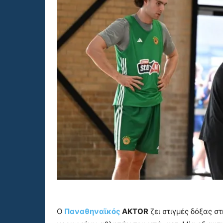
Ο
Παναθηναϊκός
AKTOR
ζει στιγμές δόξας σ