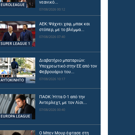
νεανικό...
EUROLEAGUE
07/08/2026 00:12
ΑΕΚ: Ψάχνει χαφ, μπακ και
στόπερ, με το βλέμμα...
07/08/2026 07:40
SUPER LEAGUE 1
Διαβατήριο μπαταριών:
Υποχρεωτικό στην ΕΕ από τον
Φεβρουάριο του...
07/08/2026 10:17
ΑΥΤΟΚΙΝΗΤΟ
ΠΑΟΚ: Ήττα 0-1 από την
Άντερλεχτ, με τον Λίσι...
07/08/2026 00:40
EUROPA LEAGUE
Ο Μπεν Μουρ έφτασε στη