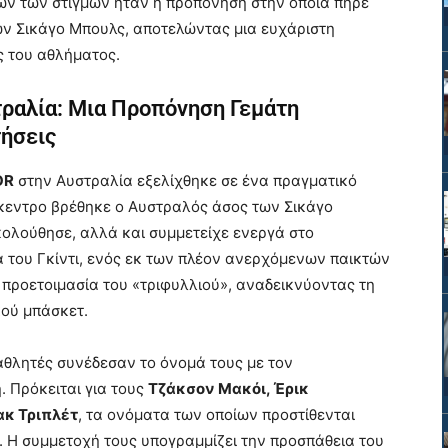
ών των στιγμών ήταν η προπόνηση στην οποία πήρε
ων Σικάγο Μπουλς, αποτελώντας μια ευχάριστη
ς του αθλήματος.
ραλία: Μια Προπόνηση Γεμάτη
τήσεις
OR
στην Αυστραλία εξελίχθηκε σε ένα πραγματικό
ίκεντρο βρέθηκε ο Αυστραλός άσος των Σικάγο
κολούθησε, αλλά και συμμετείχε ενεργά στο
 του Γκίντι, ενός εκ των πλέον ανερχόμενων παικτών
 προετοιμασία του «τριφυλλιού», αναδεικνύοντας τη
κού μπάσκετ.
αθλητές συνέδεσαν το όνομά τους με τον
. Πρόκειται για τους
Τζάκσον Μακόι, Έρικ
ακ Τριπλέτ
, τα ονόματα των οποίων προστίθενται
. Η συμμετοχή τους υπογραμμίζει την προσπάθεια του