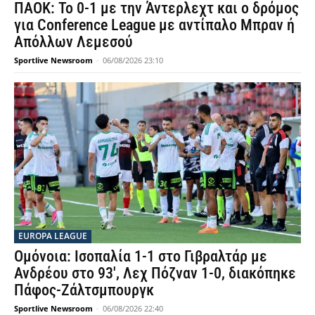
ΠΑΟΚ: Το 0-1 με την Άντερλεχτ και ο δρόμος
για Conference League με αντίπαλο Μπραν ή
Απόλλων Λεμεσού
Sportlive Newsroom
-
06/08/2026 23:10
EUROPA LEAGUE
Ομόνοια: Ισοπαλία 1-1 στο Γιβραλτάρ με
Ανδρέου στο 93′, Λεχ Πόζναν 1-0, διακόπηκε
Πάφος-Ζάλτσμπουργκ
Sportlive Newsroom
-
06/08/2026 22:40