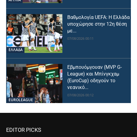
Βαθμολογία UEFA: Η Ελλάδα
υποχώρησε στην 12η θέση
με...
07/08/2026 00:11
ΕΛΛΑΔΑ
Εβμπουόμγουαν (MVP G-
League) και Μπίνγκχαμ
(EuroCup) οδηγούν το
νεανικό...
07/08/2026 00:12
EUROLEAGUE
EDITOR PICKS