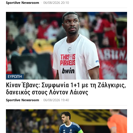
Sportlive Newsroom
-
06/08/2026 20:10
ΕΥΡΩΠΗ
Κίναν Έβανς: Συμφωνία 1+1 με τη Ζάλγκιρις,
δανεικός στους Λόντον Λάιονς
Sportlive Newsroom
-
06/08/2026 19:40