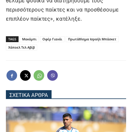
θέλαμε φυσικά να διατηρήσουμε τους
περισσότερους παίκτες και να προσθέσουμε
επιπλέον παίκτες», κατέληξε.
TAGS
Μακάμπι
Οφέρ Γιανάι
Πρωτάθλημα Ισραήλ Μπάσκετ
Χάποελ Τελ Αβίβ
ΣΧΕΤΙΚΑ ΑΡΘΡΑ