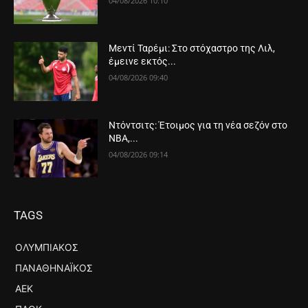
04/08/2026 10:10
Μεντί Ταρέμι: Στο στόχαστρο της Λιλ,
έμεινε εκτός...
04/08/2026 09:40
Ντόντσιτς: Έτοιμος για τη νέα σεζόν στο
ΝΒΑ,...
04/08/2026 09:14
TAGS
ΟΛΥΜΠΙΑΚΌΣ
ΠΑΝΑΘΗΝΑΪΚΌΣ
ΑΕΚ