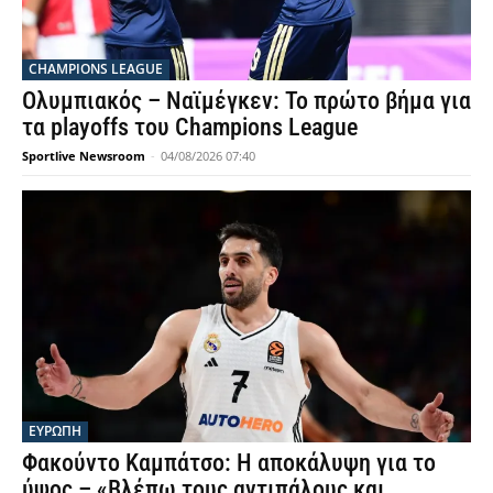
CHAMPIONS LEAGUE
Ολυμπιακός – Ναϊμέγκεν: Το πρώτο βήμα για
τα playoffs του Champions League
Sportlive Newsroom
-
04/08/2026 07:40
ΕΥΡΩΠΗ
Φακούντο Καμπάτσο: Η αποκάλυψη για το
ύψος – «Βλέπω τους αντιπάλους και