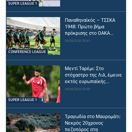
SUPER LEAGUE 1
Παναθηναϊκός – ΤΣΣΚΑ
1948: Πρώτο βήμα
πρόκρισης στο ΟΑΚΑ...
04/08/2026 08:41
CONFERENCE LEAGUE
Μεντί Ταρέμι: Στο
στόχαστρο της Λιλ, έμεινε
εκτός ευρωπαϊκής...
04/08/2026 09:40
SUPER LEAGUE 1
Τραγωδία στο Μαυρομάτι:
Νεκρός 20χρονος
πεζοπόρος στα