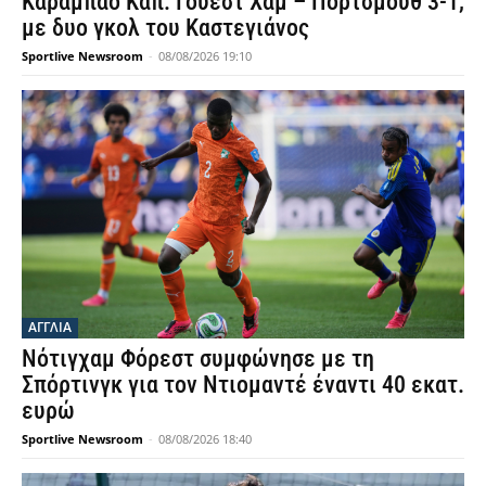
Καραμπάο Καπ: Γουέστ Χαμ – Πόρτσμουθ 3-1,
με δυο γκολ του Καστεγιάνος
Sportlive Newsroom
-
08/08/2026 19:10
ΑΓΓΛΙΑ
Νότιγχαμ Φόρεστ συμφώνησε με τη
Σπόρτινγκ για τον Ντιομαντέ έναντι 40 εκατ.
ευρώ
Sportlive Newsroom
-
08/08/2026 18:40