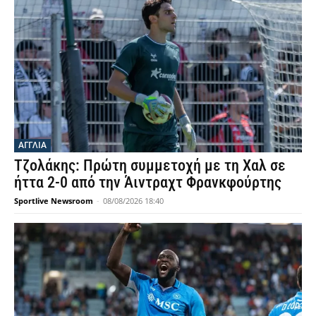
ΑΓΓΛΙΑ
Τζολάκης: Πρώτη συμμετοχή με τη Χαλ σε
ήττα 2-0 από την Άιντραχτ Φρανκφούρτης
Sportlive Newsroom
-
08/08/2026 18:40