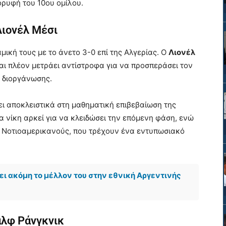
ορυφή του 10ου ομίλου.
Λιονέλ Μέσι
ική τους με το άνετο 3-0 επί της Αλγερίας. Ο
Λιονέλ
αι πλέον μετράει αντίστροφα για να προσπεράσει τον
 διοργάνωσης.
ι αποκλειστικά στη μαθηματική επιβεβαίωση της
α νίκη αρκεί για να κλειδώσει την επόμενη φάση, ενώ
υς Νοτιοαμερικανούς, που τρέχουν ένα εντυπωσιακό
ι ακόμη το μέλλον του στην εθνική Αργεντινής
αλφ Ράνγκνικ