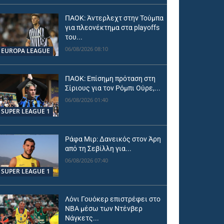
ΠΑΟΚ: Άντερλεχτ στην Τούμπα
για πλεονέκτημα στα playoffs
του...
06/08/2026 08:10
EUROPA LEAGUE
ΠΑΟΚ: Επίσημη πρόταση στη
Σίριους για τον Ρόμπι Ούρε,...
06/08/2026 01:40
SUPER LEAGUE 1
Ράφα Μιρ: Δανεικός στον Άρη
από τη Σεβίλλη για...
06/08/2026 07:40
SUPER LEAGUE 1
Λόνι Γουόκερ επιστρέφει στο
NBA μέσω των Ντένβερ
Νάγκετς...