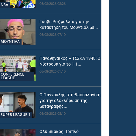
06/08/2026 08:26
NBA
Γκάβι: Ροζ μαλλιά για την
κατάκτηση του Μουντιάλ με...
06/08/2026 07:10
ΜΟΥΝΤΙΆΛ
Παναθηναϊκός – ΤΣΣΚΑ 1948: Ο
Νίστρουπ για το 1-1...
06/08/2026 01:10
CONFERENCE
LEAGUE
Ο Γιαννούλης στη Θεσσαλονίκη
για την ολοκλήρωση της
μεταγραφής...
06/08/2026 08:10
SUPER LEAGUE 1
Ολυμπιακός: Τριπλό