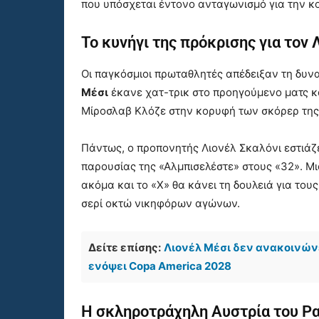
που υπόσχεται έντονο ανταγωνισμό για την κ
Το κυνήγι της πρόκρισης για τον 
Οι παγκόσμιοι πρωταθλητές απέδειξαν τη δυναμ
Μέσι
έκανε χατ-τρικ στο προηγούμενο ματς κ
Μίροσλαβ Κλόζε στην κορυφή των σκόρερ της
Πάντως, ο προπονητής Λιονέλ Σκαλόνι εστιάζε
παρουσίας της «Αλμπισελέστε» στους «32». Μι
ακόμα και το «Χ» θα κάνει τη δουλειά για το
σερί οκτώ νικηφόρων αγώνων.
Δείτε επίσης:
Λιονέλ Μέσι δεν ανακοινώνε
ενόψει Copa America 2028
Η σκληροτράχηλη Αυστρία του Ρ