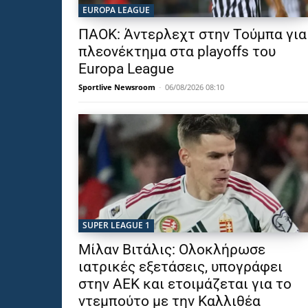
EUROPA LEAGUE
ΠΑΟΚ: Άντερλεχτ στην Τούμπα για
πλεονέκτημα στα playoffs του
Europa League
Sportlive Newsroom
-
06/08/2026 08:10
SUPER LEAGUE 1
Μίλαν Βιτάλις: Ολοκλήρωσε
ιατρικές εξετάσεις, υπογράφει
στην ΑΕΚ και ετοιμάζεται για το
ντεμπούτο με την Καλλιθέα