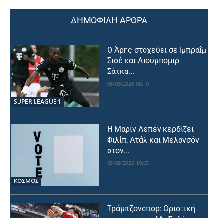
ΔΗΜΟΦΙΛΗ ΑΡΘΡΑ
Ο Άρης στοχεύει σε Ιμπραΐμ
Σισέ και Λιούμπομιρ
Σάτκα...
05/08/2026 08:10
SUPER LEAGUE 1
Η Μαρίν Λεπέν κερδίζει
Φιλίπ, Ατάλ και Μελανσόν
στον...
05/08/2026 10:35
ΚΟΣΜΟΣ
Τράμπζονσπορ: Οριστική