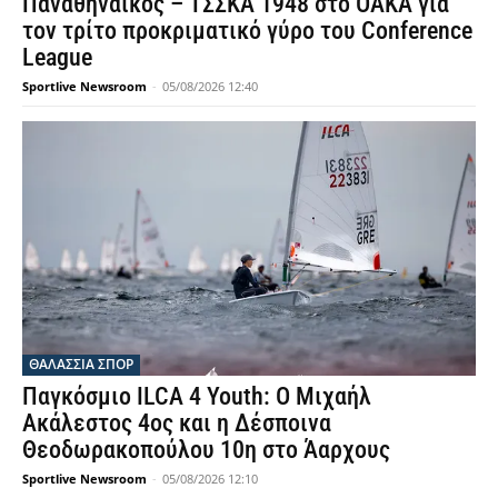
Παναθηναϊκός – ΤΣΣΚΑ 1948 στο ΟΑΚΑ για
τον τρίτο προκριματικό γύρο του Conference
League
Sportlive Newsroom
-
05/08/2026 12:40
ΘΑΛΆΣΣΙΑ ΣΠΟΡ
Παγκόσμιο ILCA 4 Youth: Ο Μιχαήλ
Ακάλεστος 4ος και η Δέσποινα
Θεοδωρακοπούλου 10η στο Άαρχους
Sportlive Newsroom
-
05/08/2026 12:10