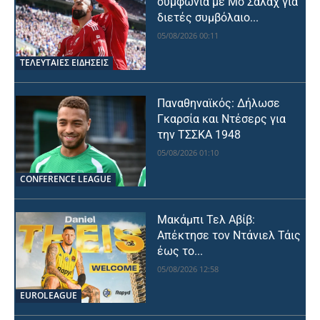
συμφωνία με Μο Σαλάχ για
διετές συμβόλαιο...
05/08/2026 00:11
ΤΕΛΕΥΤΑΙΕΣ ΕΙΔΗΣΕΙΣ
Παναθηναϊκός: Δήλωσε
Γκαρσία και Ντέσερς για
την ΤΣΣΚΑ 1948
05/08/2026 01:10
CONFERENCE LEAGUE
Μακάμπι Τελ Αβίβ:
Απέκτησε τον Ντάνιελ Τάις
έως το...
05/08/2026 12:58
EUROLEAGUE